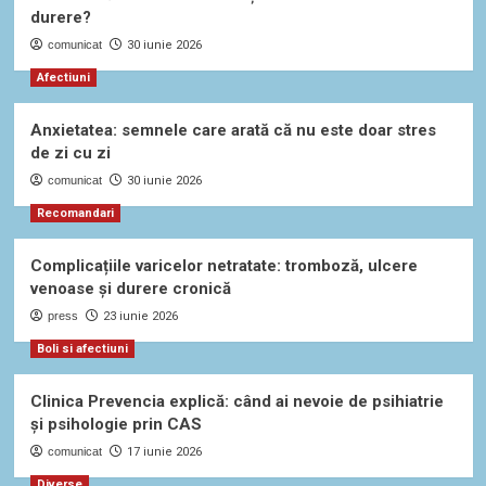
durere?
comunicat
30 iunie 2026
Afectiuni
Anxietatea: semnele care arată că nu este doar stres
de zi cu zi
comunicat
30 iunie 2026
Recomandari
Complicațiile varicelor netratate: tromboză, ulcere
venoase și durere cronică
press
23 iunie 2026
Boli si afectiuni
Clinica Prevencia explică: când ai nevoie de psihiatrie
și psihologie prin CAS
comunicat
17 iunie 2026
Diverse