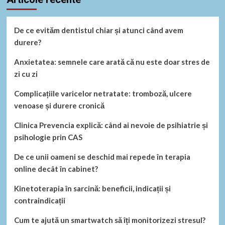
De ce evităm dentistul chiar și atunci când avem
durere?
Anxietatea: semnele care arată că nu este doar stres de
zi cu zi
Complicațiile varicelor netratate: tromboză, ulcere
venoase și durere cronică
Clinica Prevencia explică: când ai nevoie de psihiatrie și
psihologie prin CAS
De ce unii oameni se deschid mai repede în terapia
online decât în cabinet?
Kinetoterapia în sarcină: beneficii, indicații și
contraindicații
Cum te ajută un smartwatch să îți monitorizezi stresul?