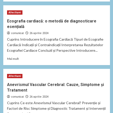
about
Colonoscopia:
Afectiuni
Prevenție
și
Ecografia cardiacă: o metodă de diagnosticare
Tratament
esențială
Eficient
al
comunicat
26 aprilie 2024
Bolilor
Cuprins Introducere în Ecografia Cardiacă Tipuri de Ecografie
Colonului
Cardiacă Indicații și Contraindicații Interpretarea Rezultatelor
Ecografiei Cardiace Concluzii și Perspective Introducere...
Read
Mai mult
more
about
Ecografia
Afectiuni
cardiacă:
o
Anevrismul Vascular Cerebral: Cauze, Simptome și
metodă
Tratament
de
diagnosticare
comunicat
26 aprilie 2024
esențială
Cuprins Ce este Anevrismul Vascular Cerebral? Prevenție și
Factori de Risc Simptome și Diagnostic Tratament și Intervenții