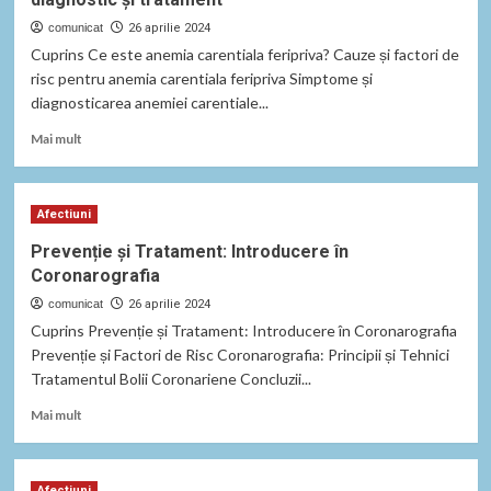
afecțiunilor
la
comunicat
26 aprilie 2024
copii
Cuprins Ce este anemia carentiala feripriva? Cauze și factori de
risc pentru anemia carentiala feripriva Simptome și
diagnosticarea anemiei carentiale...
Read
Mai mult
more
about
Anemia
Afectiuni
carentiala
feripriva:
Prevenție și Tratament: Introducere în
cauze,
Coronarografia
simptome,
diagnostic
comunicat
26 aprilie 2024
și
Cuprins Prevenție și Tratament: Introducere în Coronarografia
tratament
Prevenție și Factori de Risc Coronarografia: Principii și Tehnici
Tratamentul Bolii Coronariene Concluzii...
Read
Mai mult
more
about
Prevenție
Afectiuni