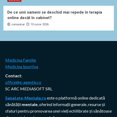
De ce unii oameni se deschid mai repede în terapia
online decât în cabinet?
comunicat
10 iunie 2026
Medicina Familie
Medicina Sportiva
Contact
:
office@e-agentie.ro
SC ARC MEDIASOFT SRL
Sanatate-Mentala.ro
este o platformă online dedicată
sănătății
mentale
, oferind informații generale, resurse și
sfaturi pentru promovarea unei vieți echilibrate și sănătoase