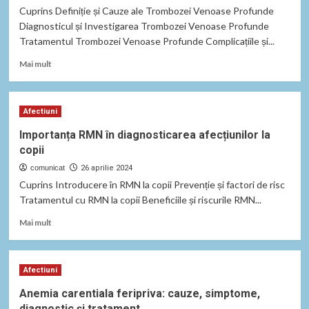
Simptome
Cuprins Definiție și Cauze ale Trombozei Venoase Profunde
și
Diagnosticul și Investigarea Trombozei Venoase Profunde
Tratament
Tratamentul Trombozei Venoase Profunde Complicațiile și...
Read
Mai mult
more
about
Tromboza
Afectiuni
Venoasă
Profundă:
Importanța RMN în diagnosticarea afecțiunilor la
Cauze,
copii
Simptome
și
comunicat
26 aprilie 2024
Tratament
Cuprins Introducere în RMN la copii Prevenție și factori de risc
Tratamentul cu RMN la copii Beneficiile și riscurile RMN...
Read
Mai mult
more
about
Importanța
Afectiuni
RMN
în
Anemia carentiala feripriva: cauze, simptome,
diagnosticarea
diagnostic și tratament