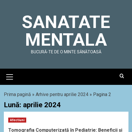
Skip
to
SANATATE
content
MENTALA
BUCURĂ-TE DE O MINTE SĂNĂTOASĂ
Primary
Menu
Prima pagină
»
Arhive pentru aprilie 2024
»
Pagina 2
Lună:
aprilie 2024
Afectiuni
Tomografia Computerizată în Pediatrie: Beneficii și