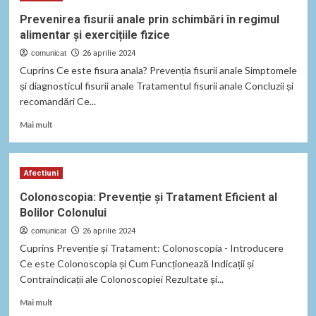
Impetigo
Prevenirea fisurii anale prin schimbări în regimul
și
alimentar și exercițiile fizice
cum
poate
comunicat
26 aprilie 2024
fi
Cuprins Ce este fisura anala? Prevenția fisurii anale Simptomele
prevenit
și diagnosticul fisurii anale Tratamentul fisurii anale Concluzii și
și
recomandări Ce...
tratat?
Read
Mai mult
more
about
Prevenirea
Afectiuni
fisurii
anale
Colonoscopia: Prevenție și Tratament Eficient al
prin
Bolilor Colonului
schimbări
în
comunicat
26 aprilie 2024
regimul
Cuprins Prevenție și Tratament: Colonoscopia - Introducere
alimentar
Ce este Colonoscopia și Cum Funcționează Indicații și
și
Contraindicații ale Colonoscopiei Rezultate și...
exercițiile
fizice
Read
Mai mult
more