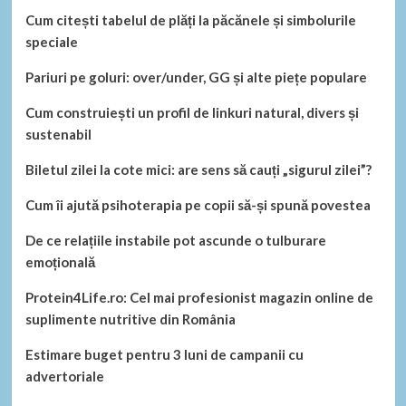
Cum citești tabelul de plăți la păcănele și simbolurile
speciale
Pariuri pe goluri: over/under, GG și alte piețe populare
Cum construiești un profil de linkuri natural, divers și
sustenabil
Biletul zilei la cote mici: are sens să cauți „sigurul zilei”?
Cum îi ajută psihoterapia pe copii să-și spună povestea
De ce relațiile instabile pot ascunde o tulburare
emoțională
Protein4Life.ro: Cel mai profesionist magazin online de
suplimente nutritive din România
Estimare buget pentru 3 luni de campanii cu
advertoriale