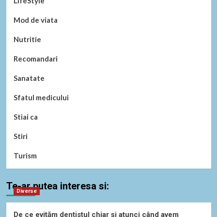
LifeStyle
Mod de viata
Nutritie
Recomandari
Sanatate
Sfatul medicului
Stiai ca
Stiri
Turism
Te-ar putea interesa si:
Diverse
De ce evităm dentistul chiar și atunci când avem