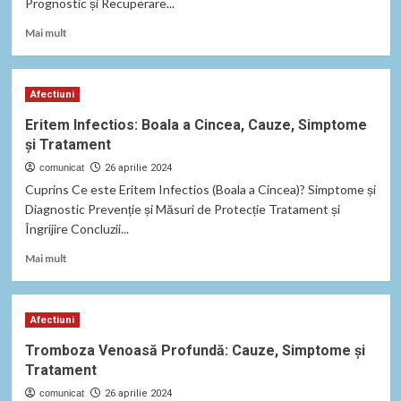
Prognostic și Recuperare...
Read
Mai mult
more
about
Anevrismul
Afectiuni
Vascular
Cerebral:
Eritem Infectios: Boala a Cincea, Cauze, Simptome
Cauze,
și Tratament
Simptome
și
comunicat
26 aprilie 2024
Tratament
Cuprins Ce este Eritem Infectios (Boala a Cincea)? Simptome și
Diagnostic Prevenție și Măsuri de Protecție Tratament și
Îngrijire Concluzii...
Read
Mai mult
more
about
Eritem
Afectiuni
Infectios:
Boala
Tromboza Venoasă Profundă: Cauze, Simptome și
a
Tratament
Cincea,
Cauze,
comunicat
26 aprilie 2024