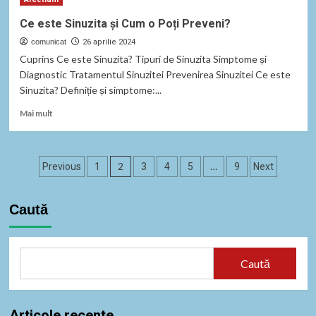
și
Tratament:
Ce este Sinuzita și Cum o Poți Preveni?
Introducere
comunicat
în
26 aprilie 2024
Coronarografia
Cuprins Ce este Sinuzita? Tipuri de Sinuzita Simptome și
Diagnostic Tratamentul Sinuzitei Prevenirea Sinuzitei Ce este
Sinuzita? Definiție și simptome:...
Read
Mai mult
more
about
Ce
Paginație
este
2
…
Previous
1
3
4
5
9
Next
Sinuzita
articole
și
Cum
Caută
o
Poți
Preveni?
Caută
Articole recente