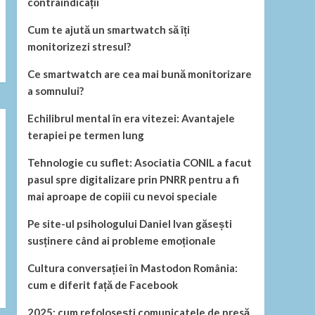
contraindicații
Cum te ajută un smartwatch să îți
monitorizezi stresul?
Ce smartwatch are cea mai bună monitorizare
a somnului?
Echilibrul mental în era vitezei: Avantajele
terapiei pe termen lung
Tehnologie cu suflet: Asociatia CONIL a facut
pasul spre digitalizare prin PNRR pentru a fi
mai aproape de copiii cu nevoi speciale
Pe site-ul psihologului Daniel Ivan găsești
susținere când ai probleme emoționale
Cultura conversației în Mastodon România:
cum e diferit față de Facebook
2025: cum refolosești comunicatele de presă