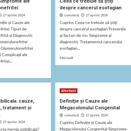
Simptome ale
Ceea ce trebuie să știți
nefritei
despre cancerul esofagian
27 aprilie 2024
comunicat
27 aprilie 2024
iție și Cauze ale
Cuprins Ceea ce trebuie să știți
ritei Tipuri de
despre cancerul esofagian Prevenție
rită și Diagnostic
și factori de risc Simptome și
omerulonefritei
diagnostic Tratamentul cancerului
 Glomerulonefritei
esofagian...
 Complicații ale
Read
Mai mult
itei...
more
about
Ceea
ce
t
trebuie
e
să
Afectiuni
știți
tome
ilicala: cauze,
Definiție și Cauze ale
despre
 tratament și
Megacolonului Congenital
cancerul
rulonefritei
esofagian
.
comunicat
27 aprilie 2024
Cuprins Definiție și Cauze ale
27 aprilie 2024
Megacolonului Congenital Simptome
ste hernia ombilicala?