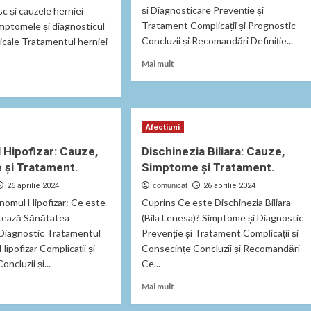
și Diagnosticare Prevenție și
isc și cauzele herniei
Tratament Complicații și Prognostic
imptomele și diagnosticul
Concluzii și Recomandări Definiție...
licale Tratamentul herniei
Read
Mai mult
more
about
Definiție
t
și
a
Cauze
Afectiuni
cala:
ale
,
Hipofizar: Cauze,
Dischinezia Biliara: Cauze,
Megacolonului
tome,
 și Tratament.
Simptome și Tratament.
Congenital
ment
26 aprilie 2024
comunicat
26 aprilie 2024
nire.
nomul Hipofizar: Ce este
Cuprins Ce este Dischinezia Biliara
tează Sănătatea
(Bila Lenesa)? Simptome și Diagnostic
 Diagnostic Tratamentul
Prevenție și Tratament Complicații și
ipofizar Complicații și
Consecințe Concluzii și Recomandări
ncluzii și...
Ce...
Read
Mai mult
more
t
about