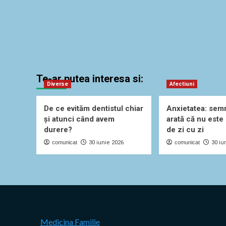
Te-ar putea interesa si:
Diverse
Afectiuni
De ce evităm dentistul chiar
Anxietatea: sem
și atunci când avem
arată că nu este
durere?
de zi cu zi
comunicat
30 iunie 2026
comunicat
30 iu
Medicina Familie