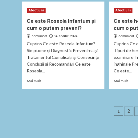
Ce
Aden
Afectiuni
Afectiuni
este
Hipofi
Acalazia
Cauze
Ce este Roseola Infantum și
Ce este he
și
Simp
cum o putem preveni?
cum o pu
Cum
și
Afectează
Trata
comunicat
26 aprilie 2024
comunicat
Sănătatea
Cuprins Ce este Roseola Infantum?
Cuprins Ce e
Simptome și Diagnostic Prevenirea și
Tipuri de her
Tratamentul Complicații și Consecințe
examinare T
Concluzii și Recomandări Ce este
inghinale Pr
Roseola...
Ce este...
Read
Read
Mai mult
Mai mult
more
more
about
abou
Ce
Ce
este
este
Pagin
Roseola
herni
1
2
Infantum
inghi
artico
și
si
cum
cum
o
o