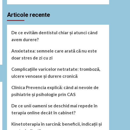
Articole recente
De ce evităm dentistul chiar și atunci când
avem durere?
Anxietatea: semnele care arată că nu este
doar stres de zi cu zi
Complicațiile varicelor netratate: tromboză,
ulcere venoase și durere cronică
Clinica Prevencia explică: când ai nevoie de
psihiatrie și psihologie prin CAS
De ce unii oameni se deschid mai repede în
terapia online decât în cabinet?
Kinetoterapia în sarcină: beneficii, indicații și