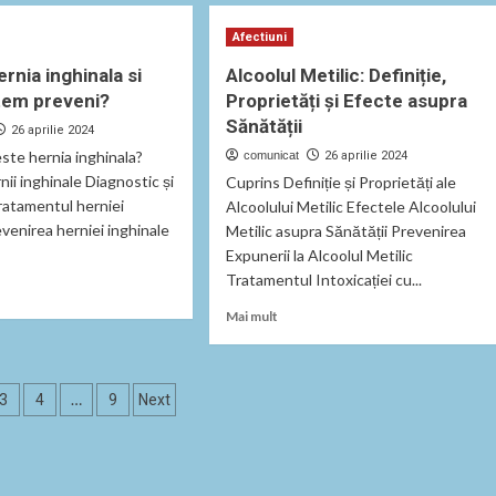
omul
Dischinezia
Afectiuni
zar:
Biliara:
,
Cauze,
rnia inghinala si
Alcoolul Metilic: Definiție,
tome
Simptome
tem preveni?
Proprietăți și Efecte asupra
și
Sănătății
ment.
Tratament.
26 aprilie 2024
ste hernia inghinala?
comunicat
26 aprilie 2024
nii inghinale Diagnostic și
Cuprins Definiție și Proprietăți ale
ratamentul herniei
Alcoolului Metilic Efectele Alcoolului
evenirea herniei inghinale
Metilic asupra Sănătății Prevenirea
Expunerii la Alcoolul Metilic
Tratamentul Intoxicației cu...
Read
Mai mult
t
more
about
Alcoolul
ație
a
Metilic:
…
3
4
9
Next
nala
Definiție,
le
Proprietăți
și
Efecte