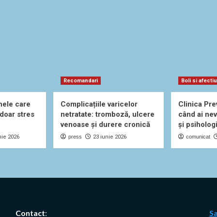
Recomandari
Boli si afecti
nele care
Complicațiile varicelor
Clinica Pre
 doar stres
netratate: tromboză, ulcere
când ai nev
venoase și durere cronică
și psiholog
nie 2026
press
23 iunie 2026
comunicat
Contact
:
S