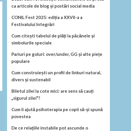
ca articole de blog și postări social media
CONIL Fest 2025: ediția a XXVII-a a
Festivalului Integrări
Cum citești tabelul de plăți la păcănele și
simbolurile speciale
Pariuri pe goluri: over/under, GG și alte piețe
populare
Cum construiești un profil de linkuri natural,
divers și sustenabil
Biletul zilei la cote mici: are sens să cauți
„sigurul zilei”?
Cum îi ajută psihoterapia pe copii să-și spună
povestea
De ce relațiile instabile pot ascunde o