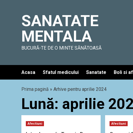
Skip
to
SANATATE
content
MENTALA
BUCURĂ-TE DE O MINTE SĂNĂTOASĂ
Acasa
Sfatul medicului
Sanatate
Boli si a
Prima pagină
»
Arhive pentru aprilie 2024
Lună:
aprilie 20
Afectiuni
Afectiuni