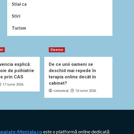
Stiai ca
Stiri
Turism
uni
Diverse
vencia explică:
De ce unii oameni se
oie de psihiatrie
deschid mai repede în
ie prin CAS
terapia online decât în
cabinet?
17 iunie 2026
comunicat
10 iunie 2026
anatate-Mentala.ro
este o platformă online dedicată