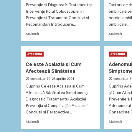
Prevenție și Diagnostic Tratament și
Factorii de r
Intervenții Rolul Colposcopiei în
ombilicale S
Prevenție și Tratament Concluzii și
herniei ombi
Recomandări Introducere...
ombilicale...
Read
Read
Mai mult
Mai mult
more
more
about
abou
Importanța
Herni
Afectiuni
Afectiuni
Colposcopiei
ombili
în
cauze
Ce este Acalazia și Cum
Adenomul 
Prevenție
simp
Afectează Sănătatea
Simptome
și
trata
Tratamentul
și
comunicat
26 aprilie 2024
comunicat
Afecțiunilor
preve
Cuprins Ce este Acalazia și Cum
Cuprins Ade
Ginecologice
Afectează Sănătatea Simptome și
și Cum Afec
Diagnostic Tratamentul Acalaziei
Prevenție și
Prevenția și Complicațiile Acalaziei
Adenomului H
Concluzii și Perspective...
Consecințe Co
Read
Read
Mai mult
Mai mult
more
more
about
abou