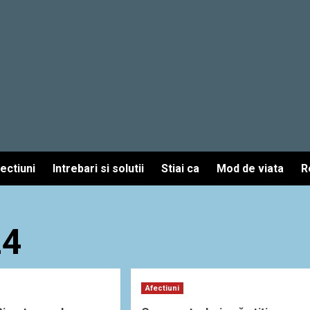
fectiuni
Intrebari si solutii
Stiai ca
Mod de viata
R
24
Afectiuni