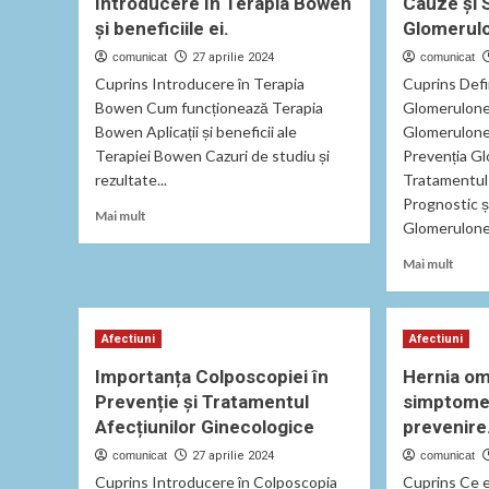
Introducere în Terapia Bowen
Cauze și 
și beneficiile ei.
Glomerulo
comunicat
27 aprilie 2024
comunicat
Cuprins Introducere în Terapia
Cuprins Defin
Bowen Cum funcționează Terapia
Glomerulonef
Bowen Aplicații și beneficii ale
Glomerulonef
Terapiei Bowen Cazuri de studiu și
Prevenția Gl
rezultate...
Tratamentul
Prognostic și
Read
Mai mult
Glomerulonefr
more
about
Read
Mai mult
Introducere
more
în
abou
Terapia
Cauz
Bowen
Afectiuni
Afectiuni
și
și
Simp
Importanța Colposcopiei în
Hernia omb
beneficiile
ale
Prevenție și Tratamentul
ei.
simptome,
Glome
Afecțiunilor Ginecologice
prevenire
comunicat
27 aprilie 2024
comunicat
Cuprins Introducere în Colposcopia
Cuprins Ce e