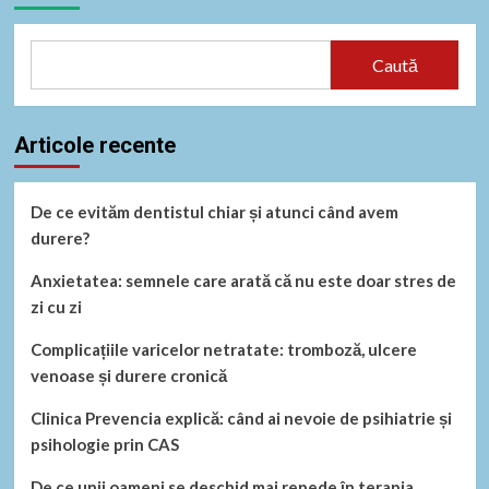
Caută
Articole recente
De ce evităm dentistul chiar și atunci când avem
durere?
Anxietatea: semnele care arată că nu este doar stres de
zi cu zi
Complicațiile varicelor netratate: tromboză, ulcere
venoase și durere cronică
Clinica Prevencia explică: când ai nevoie de psihiatrie și
psihologie prin CAS
De ce unii oameni se deschid mai repede în terapia