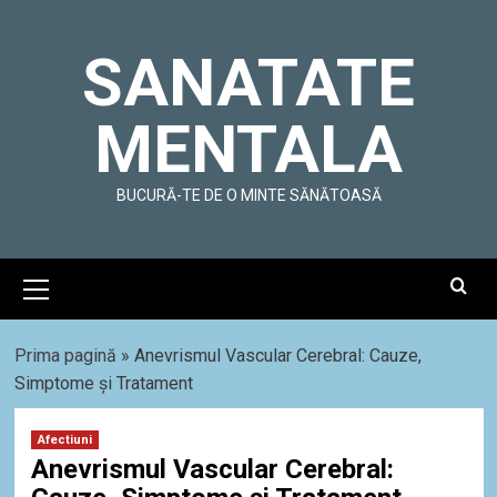
Skip
to
SANATATE
content
MENTALA
BUCURĂ-TE DE O MINTE SĂNĂTOASĂ
Primary
Menu
Prima pagină
»
Anevrismul Vascular Cerebral: Cauze,
Simptome și Tratament
Afectiuni
Anevrismul Vascular Cerebral: