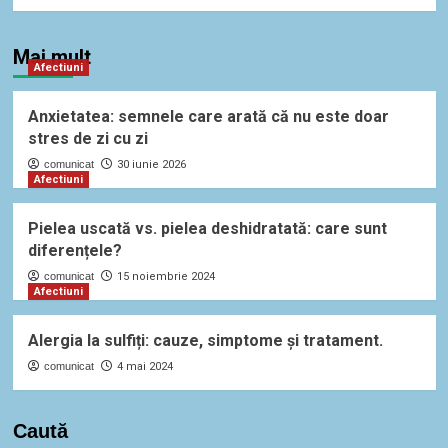
Mai mult
Afectiuni
Anxietatea: semnele care arată că nu este doar
stres de zi cu zi
comunicat
30 iunie 2026
Afectiuni
Pielea uscată vs. pielea deshidratată: care sunt
diferențele?
comunicat
15 noiembrie 2024
Afectiuni
Alergia la sulfiți: cauze, simptome și tratament.
comunicat
4 mai 2024
Caută