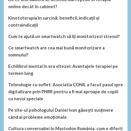
online decât în cabinet?
Kinetoterapia în sarcină: beneficii, indicații și
contraindicații
Cum te ajută un smartwatch să îți monitorizezi stresul?
Ce smartwatch are cea mai bună monitorizare a
somnului?
Echilibrul mental în era vitezei: Avantajele terapiei pe
termen lung
Tehnologie cu suflet: Asociatia CONIL a facut pasul spre
digitalizare prin PNRR pentru a fi mai aproape de copiii
cu nevoi speciale
Pe site-ul psihologului Daniel Ivan găsești susținere
când ai probleme emoționale
Cultura conversației în Mastodon România: cum e diferit