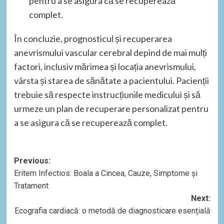
pentru a se asigura că se recuperează
complet.
În concluzie, prognosticul și recuperarea
anevrismului vascular cerebral depind de mai mulți
factori, inclusiv mărimea și locația anevrismului,
vârsta și starea de sănătate a pacientului. Pacienții
trebuie să respecte instrucțiunile medicului și să
urmeze un plan de recuperare personalizat pentru
a se asigura că se recuperează complet.
Post
Previous:
Eritem Infectios: Boala a Cincea, Cauze, Simptome și
navigation
Tratament
Next:
Ecografia cardiacă: o metodă de diagnosticare esențială