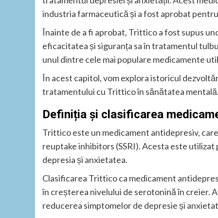
tratamentul depresiei și anxietății. Acest medi
industria farmaceutică și a fost aprobat pentru 
Înainte de a fi aprobat, Trittico a fost supus u
eficacitatea și siguranța sa în tratamentul tulb
unul dintre cele mai populare medicamente utili
În acest capitol, vom explora istoricul dezvoltăr
tratamentului cu Trittico în sănătatea mentală
Definiția și clasificarea medicame
Trittico este un medicament antidepresiv, car
reuptake inhibitors (SSRI). Acesta este utilizat
depresia și anxietatea.
Clasificarea Trittico ca medicament antidepre
în creșterea nivelului de serotonină în creier. Ac
reducerea simptomelor de depresie și anxietat