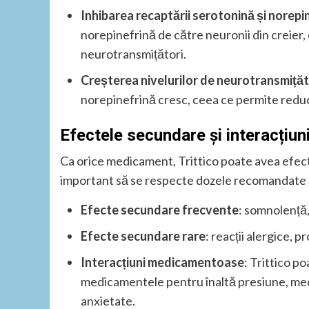
Inhibarea recaptării serotonină și norepi
norepinefrină de către neuronii din creier,
neurotransmițători.
Creșterea nivelurilor de neurotransmițăt
norepinefrină cresc, ceea ce permite reduc
Efectele secundare și interacțiu
Ca orice medicament, Trittico poate avea efec
important să se respecte dozele recomandate și
Efecte secundare frecvente
: somnolență,
Efecte secundare rare
: reacții alergice,
Interacțiuni medicamentoase
: Trittico p
medicamentele pentru înaltă presiune, m
anxietate.