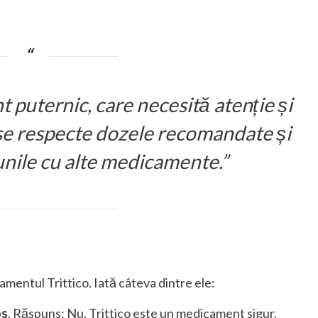
 puternic, care necesită atenție și
 se respecte dozele recomandate și
iunile cu alte medicamente.”
amentul Trittico. Iată câteva dintre ele:
os
. Răspuns: Nu, Trittico este un medicament sigur,