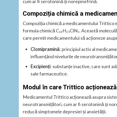
cum ar fi serotonină și norepinefrină.
Compoziția chimică a medicamentu
Compoziția chimică a medicamentului Trittico 
formula chimică C₁₉H₂₃ClN₂. Această moleculă c
care permit medicamentului să acționeze asupr
Clomipramină
: principiul activ al medicam
influențând nivelurile de neurotransmițător
Excipienți
: substanțe inactive, care sunt 
sale farmaceutice.
Modul în care Trittico acționeaz
Medicamentul Trittico acționează asupra sistem
neurotransmițători, cum ar fi serotonină și no
reducă simptomele depresiei și anxietății.