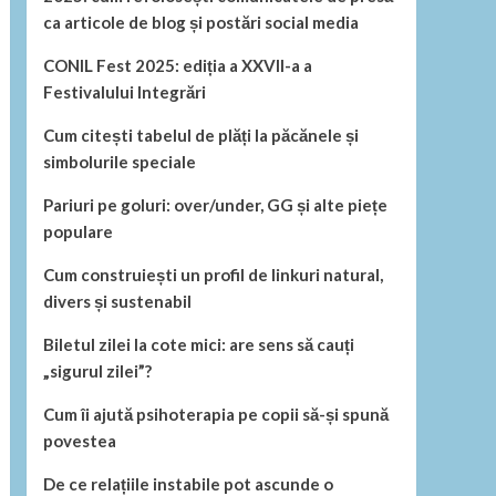
ca articole de blog și postări social media
CONIL Fest 2025: ediția a XXVII-a a
Festivalului Integrări
Cum citești tabelul de plăți la păcănele și
simbolurile speciale
Pariuri pe goluri: over/under, GG și alte piețe
populare
Cum construiești un profil de linkuri natural,
divers și sustenabil
Biletul zilei la cote mici: are sens să cauți
„sigurul zilei”?
Cum îi ajută psihoterapia pe copii să-și spună
povestea
De ce relațiile instabile pot ascunde o