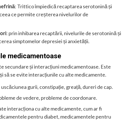
nefrină
: Trittico împiedică recaptarea serotonină și
 ceea ce permite creșterea nivelurilor de
ori
: prin inhibarea recaptării, nivelurile de serotonină și
erea simptomelor depresiei și anxietății.
nile medicamentoase
te secundare și interacțiuni medicamentoase. Este
 să se evite interacțiunile cu alte medicamente.
 uscăciunea gurii, constipație, greață, dureri de cap.
 probleme de vedere, probleme de coordonare.
oate interacționa cu alte medicamente, cum ar fi
edicamentele pentru diabet, medicamentele pentru