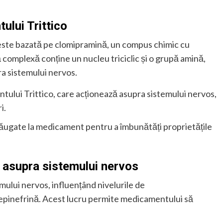
lui Trittico
este bazată pe clomipramină, un compus chimic cu
omplexă conține un nucleu triciclic și o grupă amină,
a sistemului nervos.
entului Trittico, care acționează asupra sistemului nervos,
i.
adăugate la medicament pentru a îmbunătăți proprietățile
ă asupra sistemului nervos
ului nervos, influențând nivelurile de
repinefrină. Acest lucru permite medicamentului să