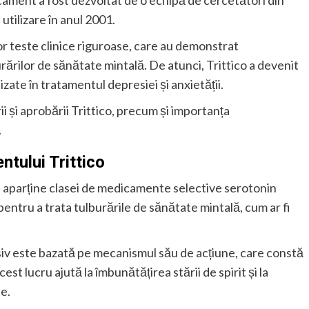
cament a fost dezvoltat de o echipă de cercetători din
utilizare în anul 2001.
nor teste clinice riguroase, care au demonstrat
urărilor de sănătate mintală. De atunci, Trittico a devenit
zate în tratamentul depresiei și anxietății.
ii și aprobării Trittico, precum și importanța
.
ntului Trittico
e aparține clasei de medicamente selective serotonin
 pentru a trata tulburările de sănătate mintală, cum ar fi
siv este bazată pe mecanismul său de acțiune, care constă
est lucru ajută la îmbunătățirea stării de spirit și la
e.