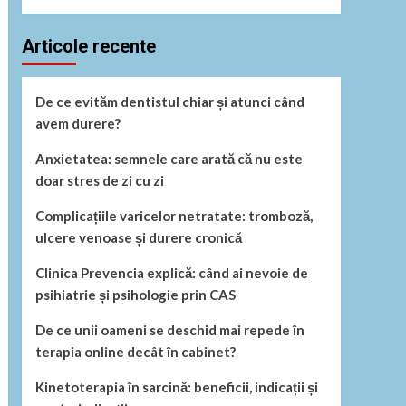
Articole recente
De ce evităm dentistul chiar și atunci când
avem durere?
Anxietatea: semnele care arată că nu este
doar stres de zi cu zi
Complicațiile varicelor netratate: tromboză,
ulcere venoase și durere cronică
Clinica Prevencia explică: când ai nevoie de
psihiatrie și psihologie prin CAS
De ce unii oameni se deschid mai repede în
terapia online decât în cabinet?
Kinetoterapia în sarcină: beneficii, indicații și