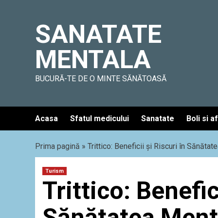
Skip
to
SANATATE
content
MENTALA
BUCURĂ-TE DE O MINTE SĂNĂTOASĂ
Acasa
Sfatul medicului
Sanatate
Boli si a
Prima pagină
»
Trittico: Beneficii și Riscuri în Sănăta
Turism
Trittico: Benefic
Sănătatea Ment