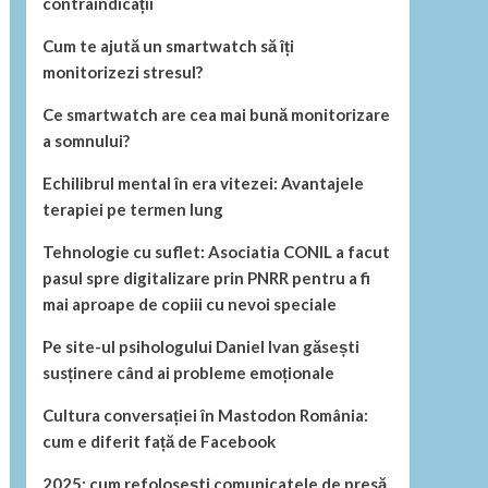
contraindicații
Cum te ajută un smartwatch să îți
monitorizezi stresul?
Ce smartwatch are cea mai bună monitorizare
a somnului?
Echilibrul mental în era vitezei: Avantajele
terapiei pe termen lung
Tehnologie cu suflet: Asociatia CONIL a facut
pasul spre digitalizare prin PNRR pentru a fi
mai aproape de copiii cu nevoi speciale
Pe site-ul psihologului Daniel Ivan găsești
susținere când ai probleme emoționale
Cultura conversației în Mastodon România:
cum e diferit față de Facebook
2025: cum refolosești comunicatele de presă