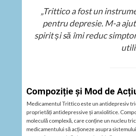
„Trittico a fost un instru
pentru depresie. M-a ajut
spirit și să îmi reduc simpto
util
Compoziție și Mod de Acți
Medicamentul Trittico este un antidepresiv tri
proprietăți antidepressive și anxiolitice. Comp
moleculă complexă, care conține un nucleu tric
medicamentului să acționeze asupra sistemului 