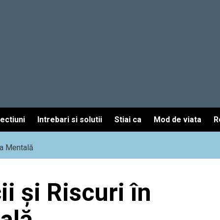
fectiuni
Intrebari si solutii
Stiai ca
Mod de viata
R
tea Mentală
ii și Riscuri în
ală