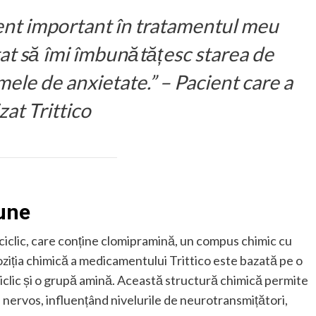
ment important în tratamentul meu
at să îmi îmbunătățesc starea de
mele de anxietate.” – Pacient care a
izat Trittico
une
ciclic, care conține clomipramină, un compus chimic cu
oziția chimică a medicamentului Trittico este bazată pe o
iclic și o grupă amină. Această structură chimică permite
nervos, influențând nivelurile de neurotransmițători,