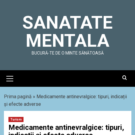
Skip
to
SANATATE
content
MENTALA
BUCURĂ-TE DE O MINTE SĂNĂTOASĂ
Primary
Menu
Prima pagină
»
Medicamente antinevralgice: tipuri, indicații
și efecte adverse
Turism
Medicamente antinevralgice: tipuri,