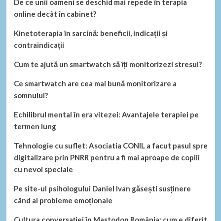
De ce unii oameni se deschid mai repede în terapia
online decât în cabinet?
Kinetoterapia în sarcină: beneficii, indicații și
contraindicații
Cum te ajută un smartwatch să îți monitorizezi stresul?
Ce smartwatch are cea mai bună monitorizare a
somnului?
Echilibrul mental în era vitezei: Avantajele terapiei pe
termen lung
Tehnologie cu suflet: Asociatia CONIL a facut pasul spre
digitalizare prin PNRR pentru a fi mai aproape de copiii
cu nevoi speciale
Pe site-ul psihologului Daniel Ivan găsești susținere
când ai probleme emoționale
Cultura conversației în Mastodon România: cum e diferit