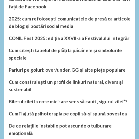
față de Facebook
2025: cum refolosești comunicatele de presă ca articole
de blog și postări social media
CONIL Fest 2025: ediția a XXVII-a a Festivalului Integrări
Cum citești tabelul de plăți la păcănele și simbolurile
speciale
Pariuri pe goluri: over/under, GG și alte piețe populare
Cum construiești un profil de linkuri natural, divers și
sustenabil
Biletul zilei la cote mici: are sens să cauți „sigurul zilei”?
Cum îi ajută psihoterapia pe copii să-și spună povestea
De ce relațiile instabile pot ascunde o tulburare
emoțională