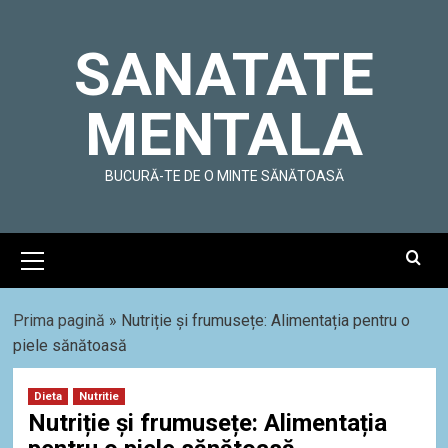
Skip
to
SANATATE
content
MENTALA
BUCURĂ-TE DE O MINTE SĂNĂTOASĂ
Primary
Menu
Prima pagină
»
Nutriție și frumusețe: Alimentația pentru o
piele sănătoasă
Dieta
Nutritie
Nutriție și frumusețe: Alimentația