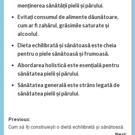
menținerea sănătății pielii și părului.
Evitați consumul de alimente dăunătoare
,
cum ar fi zahărul, grăsimile saturate și
alcoolul.
Dieta echilibrată și sănătoasă
este cheia
pentru o piele sănătoasă și frumoasă.
Abordarea holistică
este esențială pentru
sănătatea pielii și părului.
Sănătatea generală
este strâns legată de
sănătatea pielii și părului.
Post
Previous:
Cum să îți construiești o dietă echilibrată și sănătoasă.
navigation
Next: