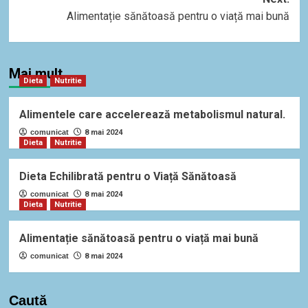
Alimentație sănătoasă pentru o viață mai bună
Mai mult
Dieta
Nutritie
Alimentele care accelerează metabolismul natural.
comunicat
8 mai 2024
Dieta
Nutritie
Dieta Echilibrată pentru o Viață Sănătoasă
comunicat
8 mai 2024
Dieta
Nutritie
Alimentație sănătoasă pentru o viață mai bună
comunicat
8 mai 2024
Caută