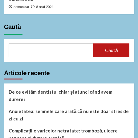
comunicat
8 mai 2024
Caută
Caută
Articole recente
De ce evităm dentistul chiar și atunci când avem
durere?
Anxietatea: semnele care arată că nu este doar stres de
zi cu zi
Complicațiile varicelor netratate: tromboză, ulcere
venoase și durere cronică