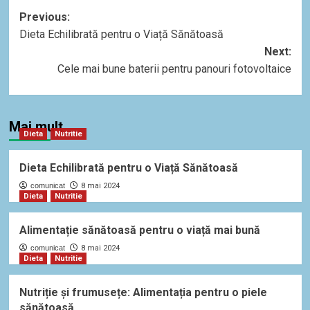
Post
Previous:
Dieta Echilibrată pentru o Viață Sănătoasă
navigation
Next:
Cele mai bune baterii pentru panouri fotovoltaice
Mai mult
Dieta
Nutritie
Dieta Echilibrată pentru o Viață Sănătoasă
comunicat
8 mai 2024
Dieta
Nutritie
Alimentație sănătoasă pentru o viață mai bună
comunicat
8 mai 2024
Dieta
Nutritie
Nutriție și frumusețe: Alimentația pentru o piele
sănătoasă