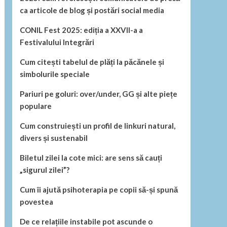
ca articole de blog și postări social media
CONIL Fest 2025: ediția a XXVII-a a
Festivalului Integrări
Cum citești tabelul de plăți la păcănele și
simbolurile speciale
Pariuri pe goluri: over/under, GG și alte piețe
populare
Cum construiești un profil de linkuri natural,
divers și sustenabil
Biletul zilei la cote mici: are sens să cauți
„sigurul zilei”?
Cum îi ajută psihoterapia pe copii să-și spună
povestea
De ce relațiile instabile pot ascunde o