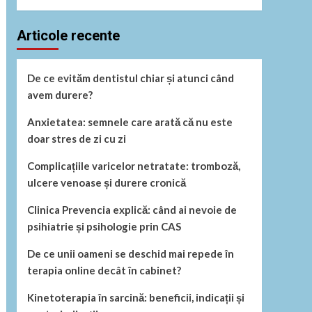
Articole recente
De ce evităm dentistul chiar și atunci când
avem durere?
Anxietatea: semnele care arată că nu este
doar stres de zi cu zi
Complicațiile varicelor netratate: tromboză,
ulcere venoase și durere cronică
Clinica Prevencia explică: când ai nevoie de
psihiatrie și psihologie prin CAS
De ce unii oameni se deschid mai repede în
terapia online decât în cabinet?
Kinetoterapia în sarcină: beneficii, indicații și