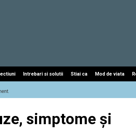
fectiuni
Intrebari si solutii
Stiai ca
Mod de viata
R
ment.
uze, simptome și