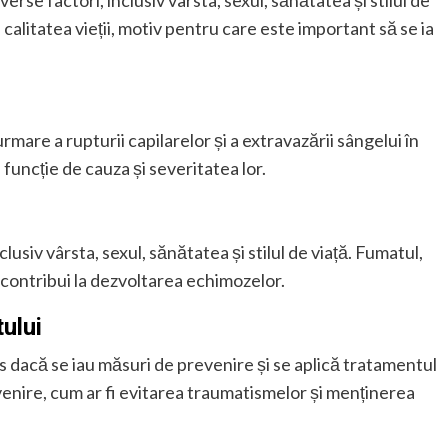
rse factori, inclusiv vârsta, sexul, sănătatea și stilul de
calitatea vieții, motiv pentru care este important să se ia
mare a rupturii capilarelor și a extravazării sângelui în
 funcție de cauza și severitatea lor.
lusiv vârsta, sexul, sănătatea și stilul de viață. Fumatul,
t contribui la dezvoltarea echimozelor.
ului
s dacă se iau măsuri de prevenire și se aplică tratamentul
venire, cum ar fi evitarea traumatismelor și menținerea