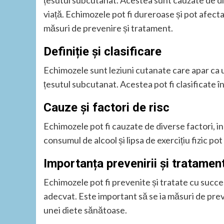
țesutul subcutanat. Acestea sunt cauzate de dive
viață. Echimozele pot fi dureroase și pot afecta 
măsuri de prevenire și tratament.
Definiție și clasificare
Echimozele sunt leziuni cutanate care apar ca ur
țesutul subcutanat. Acestea pot fi clasificate în
Cauze și factori de risc
Echimozele pot fi cauzate de diverse factori, inc
consumul de alcool și lipsa de exercițiu fizic po
Importanța prevenirii și tratament
Echimozele pot fi prevenite și tratate cu succe
adecvat. Este important să se ia măsuri de pre
unei diete sănătoase.