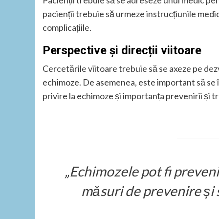
Pacienții trebuie să se adreseze unui medic pe
pacienții trebuie să urmeze instrucțiunile medic
complicațiile.
Perspective și direcții viitoare
Cercetările viitoare trebuie să se axeze pe de
echimoze. De asemenea, este important să se î
privire la echimoze și importanța prevenirii și 
„Echimozele pot fi prevenit
măsuri de prevenire și 