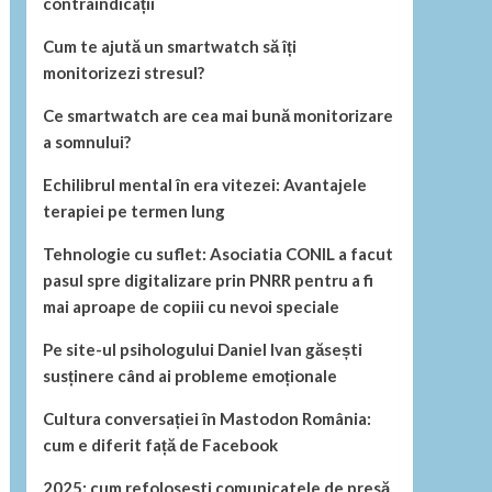
contraindicații
Cum te ajută un smartwatch să îți
monitorizezi stresul?
Ce smartwatch are cea mai bună monitorizare
a somnului?
Echilibrul mental în era vitezei: Avantajele
terapiei pe termen lung
Tehnologie cu suflet: Asociatia CONIL a facut
pasul spre digitalizare prin PNRR pentru a fi
mai aproape de copiii cu nevoi speciale
Pe site-ul psihologului Daniel Ivan găsești
susținere când ai probleme emoționale
Cultura conversației în Mastodon România:
cum e diferit față de Facebook
2025: cum refolosești comunicatele de presă