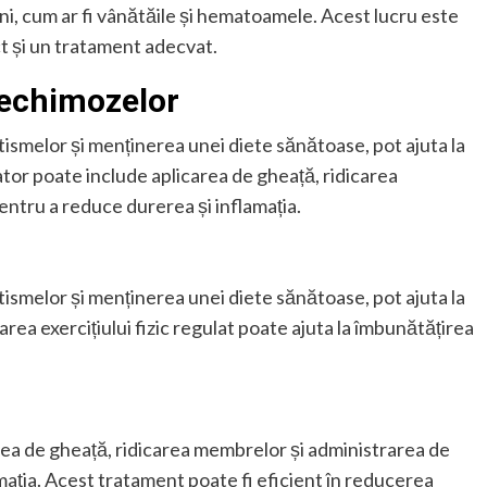
ni, cum ar fi vânătăile și hematoamele. Acest lucru este
t și un tratament adecvat.
 echimozelor
ismelor și menținerea unei diete sănătoase, pot ajuta la
or poate include aplicarea de gheață, ridicarea
tru a reduce durerea și inflamația.
ismelor și menținerea unei diete sănătoase, pot ajuta la
a exercițiului fizic regulat poate ajuta la îmbunătățirea
ea de gheață, ridicarea membrelor și administrarea de
ția. Acest tratament poate fi eficient în reducerea