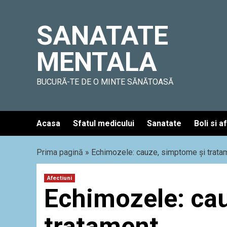
Skip
to
SANATATE
content
MENTALA
BUCURĂ-TE DE O MINTE SĂNĂTOASĂ
Acasa
Sfatul medicului
Sanatate
Boli si a
Prima pagină
»
Echimozele: cauze, simptome și trata
Afectiuni
Echimozele: ca
tratament.