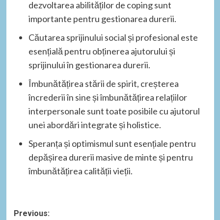
dezvoltarea abilităților de coping sunt
importante pentru gestionarea durerii.
Căutarea sprijinului social și profesional este
esențială pentru obținerea ajutorului și
sprijinului în gestionarea durerii.
Îmbunătățirea stării de spirit, creșterea
încrederii în sine și îmbunătățirea relațiilor
interpersonale sunt toate posibile cu ajutorul
unei abordări integrate și holistice.
Speranța și optimismul sunt esențiale pentru
depășirea durerii masive de minte și pentru
îmbunătățirea calității vieții.
Post
Previous: