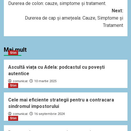
Durerea de colon: cauze, simptome și tratament.
navigation
Next:
Durerea de cap și amețeala: Cauze, Simptome și
Tratament
Mai mult
Stiri
Ascultă viața cu Adela: podcastul cu povești
autentice
comunicat
10 martie 2025
Stiri
Cele mai eficiente strategii pentru a contracara
sindromul impostorului
comunicat
16 septembrie 2024
Stiri