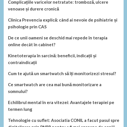
Complicațiile varicelor netratate: tromboză, ulcere
venoase și durere cronică
Clinica Prevencia explică: când ai nevoie de psihiatrie și
psihologie prin CAS
De ce unii oameni se deschid mai repede în terapia
online decât în cabinet?
Kinetoterapia în sarcină: beneficii, indicații și
contraindicații
Cum te ajută un smartwatch să îți monitorizezi stresul?
Ce smartwatch are cea mai bună monitorizare a
somnului?
Echilibrul mental în era vitezei: Avantajele terapiei pe
termen lung
Tehnologie cu suflet: Asociatia CONIL a facut pasul spre
digitalizare prin PNRR pentru a fi mai aproape de copiii