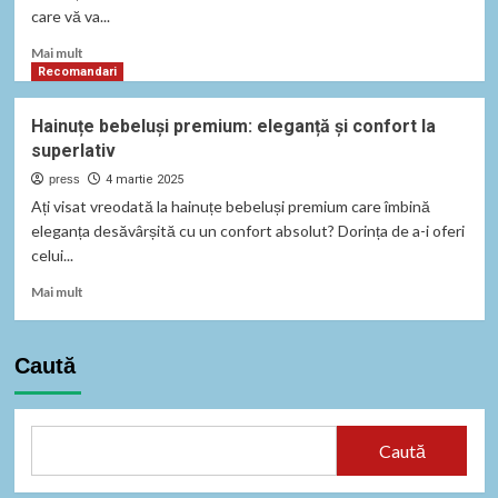
povești
care vă va...
autentice
Read
Mai mult
more
Recomandari
about
Energia
Hainuțe bebeluși premium: eleganță și confort la
se
superlativ
inovează
la
press
4 martie 2025
ENERGY
Ați visat vreodată la hainuțe bebeluși premium care îmbină
EXPO
eleganța desăvârșită cu un confort absolut? Dorința de a-i oferi
2025:
celui...
Un
eveniment
Read
Mai mult
de
more
neratat!
about
Hainuțe
Caută
bebeluși
premium:
eleganță
și
Caută
confort
la