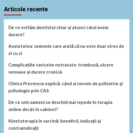
superlativ
Articole recente
De ce evităm dentistul chiar și atunci când avem
durere?
Anxietatea: semnele care arată că nu este doar stres de
zi cu zi
Complicațiile varicelor netratate: tromboză, ulcere
venoase și durere cronică
Clinica Prevencia explică: când ai nevoie de psihiatrie și
psihologie prin CAS
De ce unii oameni se deschid mai repede în terapia
online decât în cabinet?
Kinetoterapia în sarcină: beneficii, indicații și
contraindicații