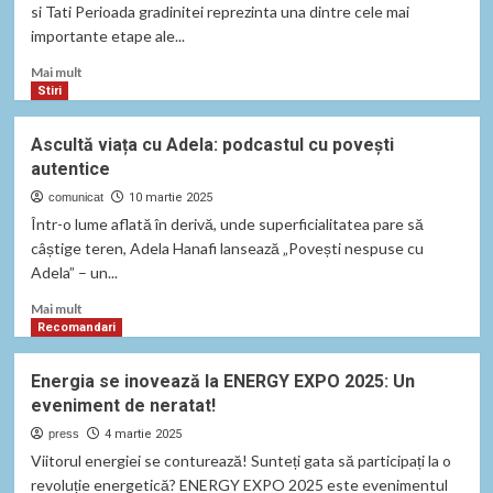
si Tati Perioada gradinitei reprezinta una dintre cele mai
importante etape ale...
Read
Mai mult
more
Stiri
about
Pași
Ascultă viața cu Adela: podcastul cu povești
esențiali
autentice
pentru
integrarea
comunicat
10 martie 2025
eficientă
Într-o lume aflată în derivă, unde superficialitatea pare să
a
câștige teren, Adela Hanafi lansează „Povești nespuse cu
copiilor
Adela” – un...
cu
autism
Read
Mai mult
în
more
Recomandari
grădiniță
about
Ascultă
Energia se inovează la ENERGY EXPO 2025: Un
viața
eveniment de neratat!
cu
Adela:
press
4 martie 2025
podcastul
Viitorul energiei se conturează! Sunteți gata să participați la o
cu
revoluție energetică? ENERGY EXPO 2025 este evenimentul