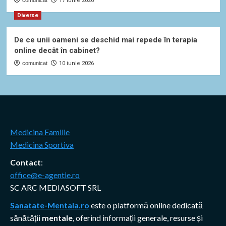
comunicat
17 iunie 2026
Diverse
De ce unii oameni se deschid mai repede în terapia
online decât în cabinet?
comunicat
10 iunie 2026
Medicina Familie
Medicina Sportiva
Contact
:
office@e-agentie.ro
SC ARC MEDIASOFT SRL
Sanatate-Mentala.ro
este o platformă online dedicată
sănătății
mentale
, oferind informații generale, resurse și