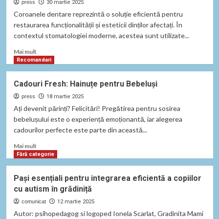
press
30 martie 2025
Coroanele dentare reprezintă o soluție eficientă pentru
restaurarea funcționalității și esteticii dinților afectați. În
contextul stomatologiei moderne, acestea sunt utilizate...
Read
Mai mult
more
Recomandari
about
Tot
Cadouri Fresh: Hainuțe pentru Bebeluși
ce
trebuie
press
18 martie 2025
să
Ați devenit părinți? Felicitări! Pregătirea pentru sosirea
știi
bebelușului este o experiență emoționantă, iar alegerea
despre
cadourilor perfecte este parte din această...
coroanele
dentare:
Read
Mai mult
tipuri,
more
Fără categorie
preț
about
și
Cadouri
Pași esențiali pentru integrarea eficientă a copiilor
sfaturi
Fresh:
cu autism în grădiniță
pentru
Hainuțe
o
pentru
comunicat
12 martie 2025
alegere
Bebeluși
Autor: psihopedagog si logoped Ionela Scarlat, Gradinita Mami
perfectă