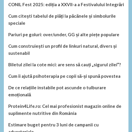
CONIL Fest 2025: ediția a XXVII-a a Festivalului Integrări
Cum citești tabelul de plăți la păcănele și simbolurile
speciale
Pariuri pe goluri: over/under, GG și alte piețe populare
Cum construiești un profil de linkuri natural, divers și
sustenabil
Biletul zilei la cote mici: are sens să cauți „sigurul zilei”?
Cum îi ajută psihoterapia pe copii să-și spună povestea
De ce relațiile instabile pot ascunde o tulburare
emoțională
Protein4Life.ro: Cel mai profesionist magazin online de
suplimente nutritive din România
Estimare buget pentru 3 luni de campanii cu
advertoriale