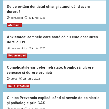
De ce evităm dentistul chiar și atunci când avem
durere?
comunicat
30 iunie 2026
Afectiuni
Anxietatea: semnele care arată că nu este doar stres
de zi cu zi
comunicat
30 iunie 2026
Recomandari
Complicațiile varicelor netratate: tromboză, ulcere
venoase și durere cronică
press
23 iunie 2026
Boli si afectiuni
Clinica Prevencia explică: când ai nevoie de psihiatrie
și psihologie prin CAS