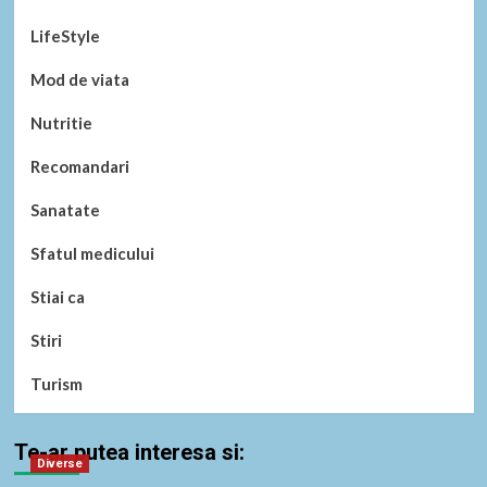
LifeStyle
Mod de viata
Nutritie
Recomandari
Sanatate
Sfatul medicului
Stiai ca
Stiri
Turism
Te-ar putea interesa si:
Diverse