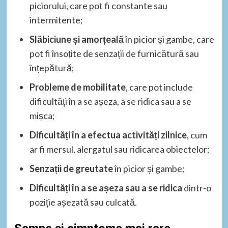
piciorului, care pot fi constante sau
intermitente;
Slăbiciune și amorțeală
în picior și gambe, care
pot fi însoțite de senzații de furnicătură sau
înțepătură;
Probleme de mobilitate
, care pot include
dificultăți în a se așeza, a se ridica sau a se
mișca;
Dificultăți în a efectua activități zilnice
, cum
ar fi mersul, alergatul sau ridicarea obiectelor;
Senzații de greutate
în picior și gambe;
Dificultăți în a se așeza sau a se ridica
dintr-o
poziție așezată sau culcată.