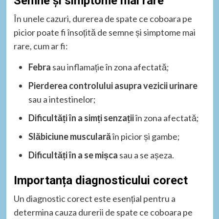
Semne și simptome mai rare
În unele cazuri, durerea de spate ce coboara pe
picior poate fi însoțită de semne și simptome mai
rare, cum ar fi:
Febra
sau inflamație în zona afectată;
Pierderea controlului asupra vezicii urinare
sau a intestinelor;
Dificultăți în a simți senzații
în zona afectată;
Slăbiciune musculară
în picior și gambe;
Dificultăți în a se mișca
sau a se așeza.
Importanța diagnosticului corect
Un diagnostic corect este esențial pentru a
determina cauza durerii de spate ce coboara pe