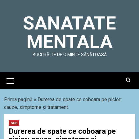
Skip
to
SANATATE
content
MENTALA
BUCURĂ-TE DE O MINTE SĂNĂTOASĂ
Primary
Menu
Prima pagină
»
Durerea de spate ce coboara pe picior:
cauze, simptome și tratament.
Stiri
Durerea de spate ce coboara pe