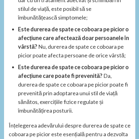
dar cu un tratament adecvat și schimbări în
stilul de viață, este posibil să se
îmbunătățească simptomele;
Este durerea de spate ce coboara pe picior o
afecțiune care afectează doar persoanele în
vârstă?
Nu, durerea de spate ce coboara pe
picior poate afecta persoane de orice vârstă;
Este durerea de spate ce coboara pe picior o
afecțiune care poate fi prevenită?
Da,
durerea de spate ce coboara pe picior poate fi
prevenită prin adoptarea unui stil de viață
sănătos, exercițiile fizice regulate și
îmbunătățirea posturii.
Înțelegerea adevărului despre durerea de spate ce
coboara pe picior este esențială pentru a dezvolta