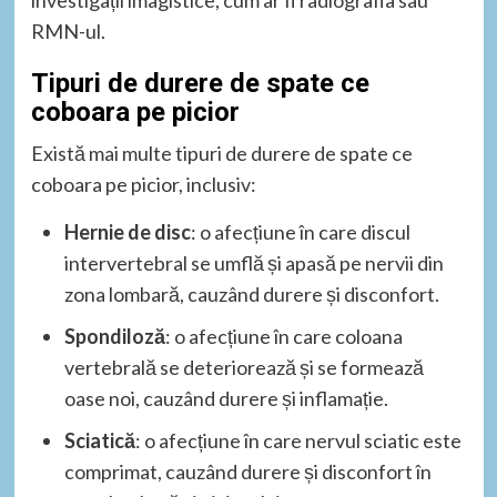
investigații imagistice, cum ar fi radiografia sau
RMN-ul.
Tipuri de durere de spate ce
coboara pe picior
Există mai multe tipuri de durere de spate ce
coboara pe picior, inclusiv:
Hernie de disc
: o afecțiune în care discul
intervertebral se umflă și apasă pe nervii din
zona lombară, cauzând durere și disconfort.
Spondiloză
: o afecțiune în care coloana
vertebrală se deteriorează și se formează
oase noi, cauzând durere și inflamație.
Sciatică
: o afecțiune în care nervul sciatic este
comprimat, cauzând durere și disconfort în