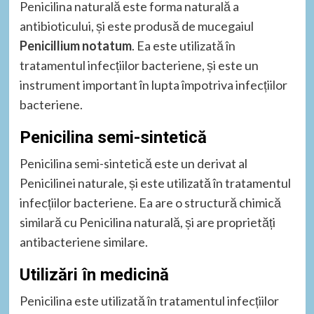
Penicilina naturală este forma naturală a
antibioticului, și este produsă de mucegaiul
Penicillium notatum
. Ea este utilizată în
tratamentul infecțiilor bacteriene, și este un
instrument important în lupta împotriva infecțiilor
bacteriene.
Penicilina semi-sintetică
Penicilina semi-sintetică este un derivat al
Penicilinei naturale, și este utilizată în tratamentul
infecțiilor bacteriene. Ea are o structură chimică
similară cu Penicilina naturală, și are proprietăți
antibacteriene similare.
Utilizări în medicină
Penicilina este utilizată în tratamentul infecțiilor