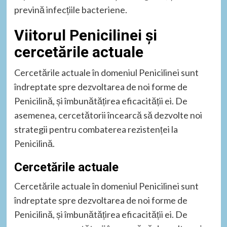
prevină infecțiile bacteriene.
Viitorul Penicilinei și
cercetările actuale
Cercetările actuale în domeniul Penicilinei sunt
îndreptate spre dezvoltarea de noi forme de
Penicilină, și îmbunătățirea eficacității ei. De
asemenea, cercetătorii încearcă să dezvolte noi
strategii pentru combaterea rezistenței la
Penicilină.
Cercetările actuale
Cercetările actuale în domeniul Penicilinei sunt
îndreptate spre dezvoltarea de noi forme de
Penicilină, și îmbunătățirea eficacității ei. De