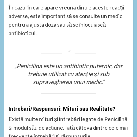
În cazul în care apare vreuna dintre aceste reacții
adverse, este important să se consulte un medic
pentru a ajusta doza sau să se înlocuiască
antibioticul.
„Penicilina este un antibiotic puternic, dar
trebuie utilizat cu atenție și sub
supravegherea unui medic.”
Intrebari/Raspunsuri: Mituri sau Realitate?
Există multe mituri și întrebări legate de Penicilină
și modul său de acțiune. Iată câteva dintre cele mai
frecvente întrebări și răspunsurile