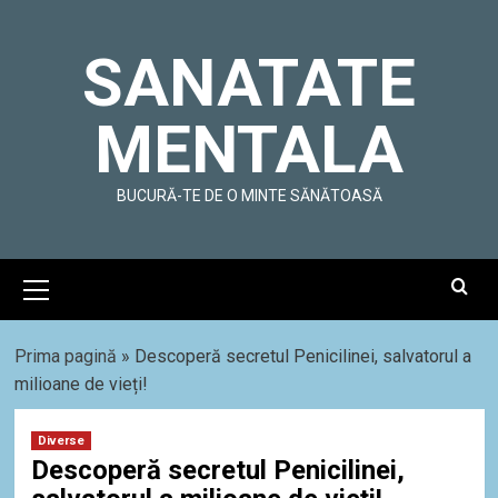
Skip
to
SANATATE
content
MENTALA
BUCURĂ-TE DE O MINTE SĂNĂTOASĂ
Primary
Menu
Prima pagină
»
Descoperă secretul Penicilinei, salvatorul a
milioane de vieți!
Diverse
Descoperă secretul Penicilinei,