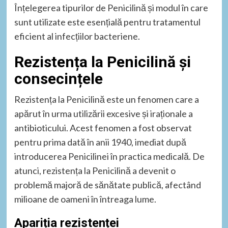
Înțelegerea tipurilor de Penicilină și modul în care
sunt utilizate este esențială pentru tratamentul
eficient al infecțiilor bacteriene.
Rezistența la Penicilină și
consecințele
Rezistența la Penicilină este un fenomen care a
apărut în urma utilizării excesive și iraționale a
antibioticului. Acest fenomen a fost observat
pentru prima dată în anii 1940, imediat după
introducerea Penicilinei în practica medicală. De
atunci, rezistența la Penicilină a devenit o
problemă majoră de sănătate publică, afectând
milioane de oameni în întreaga lume.
Apariția rezistenței