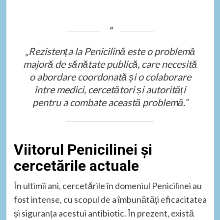
„Rezistența la Penicilină este o problemă
majoră de sănătate publică, care necesită
o abordare coordonată și o colaborare
între medici, cercetători și autorități
pentru a combate această problemă.”
Viitorul Penicilinei și
cercetările actuale
În ultimii ani, cercetările în domeniul Penicilinei au
fost intense, cu scopul de a îmbunătăți eficacitatea
și siguranța acestui antibiotic. În prezent, există