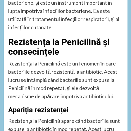
bacteriene, și este un instrument important în
lupta împotriva infecțiilor bacteriene. Ea este
utilizată în tratamentul infecțiilor respiratorii, și al
infecțiilor cutanate.
Rezistența la Penicilină și
consecințele
Rezistența la Penicilină este un fenomen în care
bacteriile dezvoltă rezistență la antibiotic. Acest
lucru se întâmplă când bacteriile sunt expuse la
Penicilină în mod repetat, și ele dezvoltă
mecanisme de apărare împotriva antibioticului.
Apariția rezistenței
Rezistența la Penicilină apare când bacteriile sunt
expuse la antibiotic în mod repetat. Acest lucru