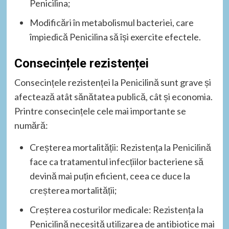
Penicilina;
Modificări în metabolismul bacteriei, care
împiedică Penicilina să își exercite efectele.
Consecințele rezistenței
Consecințele rezistenței la Penicilină sunt grave și
afectează atât sănătatea publică, cât și economia.
Printre consecințele cele mai importante se
numără:
Creșterea mortalității: Rezistența la Penicilină
face ca tratamentul infecțiilor bacteriene să
devină mai puțin eficient, ceea ce duce la
creșterea mortalității;
Creșterea costurilor medicale: Rezistența la
Penicilină necesită utilizarea de antibiotice mai