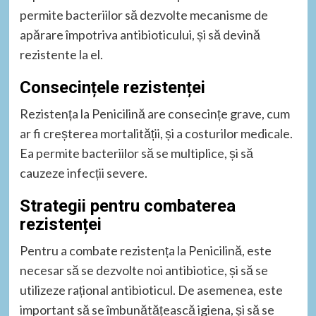
permite bacteriilor să dezvolte mecanisme de
apărare împotriva antibioticului, și să devină
rezistente la el.
Consecințele rezistenței
Rezistența la Penicilină are consecințe grave, cum
ar fi creșterea mortalității, și a costurilor medicale.
Ea permite bacteriilor să se multiplice, și să
cauzeze infecții severe.
Strategii pentru combaterea
rezistenței
Pentru a combate rezistența la Penicilină, este
necesar să se dezvolte noi antibiotice, și să se
utilizeze rațional antibioticul. De asemenea, este
important să se îmbunătățească igiena, și să se