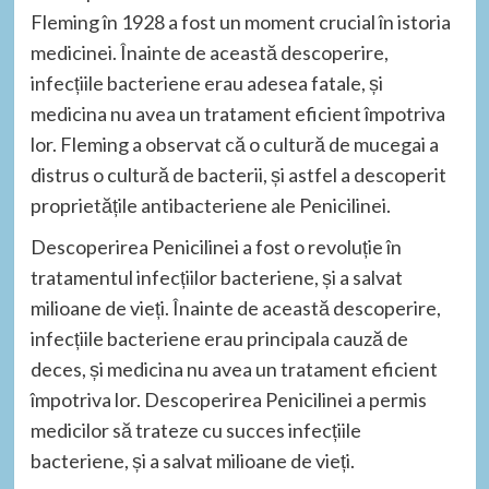
Fleming în 1928 a fost un moment crucial în istoria
medicinei. Înainte de această descoperire,
infecțiile bacteriene erau adesea fatale, și
medicina nu avea un tratament eficient împotriva
lor. Fleming a observat că o cultură de mucegai a
distrus o cultură de bacterii, și astfel a descoperit
proprietățile antibacteriene ale Penicilinei.
Descoperirea Penicilinei a fost o revoluție în
tratamentul infecțiilor bacteriene, și a salvat
milioane de vieți. Înainte de această descoperire,
infecțiile bacteriene erau principala cauză de
deces, și medicina nu avea un tratament eficient
împotriva lor. Descoperirea Penicilinei a permis
medicilor să trateze cu succes infecțiile
bacteriene, și a salvat milioane de vieți.