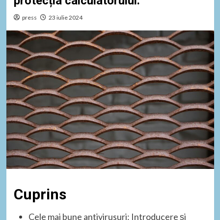
protecția calculatorului.
press
23 iulie 2024
Cuprins
Cele mai bune antivirusuri: Introducere și