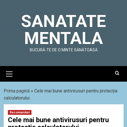
Skip
to
SANATATE
content
MENTALA
BUCURĂ-TE DE O MINTE SĂNĂTOASĂ
Primary
Menu
Prima pagină
»
Cele mai bune antivirusuri pentru protecția
calculatorului.
Recomandari
Cele mai bune antivirusuri pentru