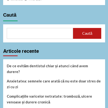
Caută
Caută
Articole recente
De ce evităm dentistul chiar și atunci când avem
durere?
Anxietatea: semnele care arată că nu este doar stres de
zi cu zi
Complicațiile varicelor netratate: tromboză, ulcere
venoase și durere cronică