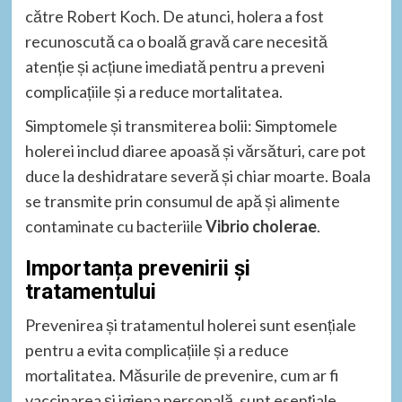
către Robert Koch. De atunci, holera a fost
recunoscută ca o boală gravă care necesită
atenție și acțiune imediată pentru a preveni
complicațiile și a reduce mortalitatea.
Simptomele și transmiterea bolii: Simptomele
holerei includ diaree apoasă și vărsături, care pot
duce la deshidratare severă și chiar moarte. Boala
se transmite prin consumul de apă și alimente
contaminate cu bacteriile
Vibrio cholerae
.
Importanța prevenirii și
tratamentului
Prevenirea și tratamentul holerei sunt esențiale
pentru a evita complicațiile și a reduce
mortalitatea. Măsurile de prevenire, cum ar fi
vaccinarea și igiena personală, sunt esențiale