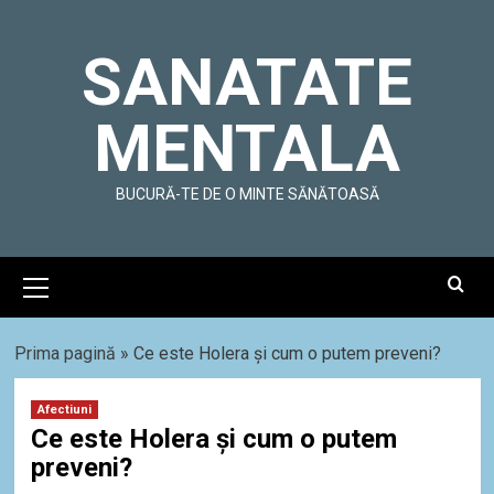
Skip
to
SANATATE
content
MENTALA
BUCURĂ-TE DE O MINTE SĂNĂTOASĂ
Primary
Menu
Prima pagină
»
Ce este Holera și cum o putem preveni?
Afectiuni
Ce este Holera și cum o putem
preveni?