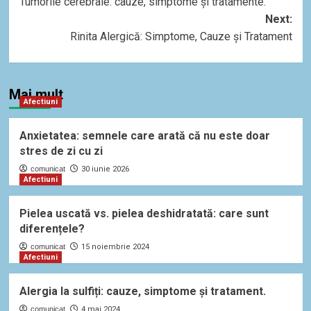
Tumorile cerebrale: cauze, simptome și tratamente.
navigation
Next:
Rinita Alergică: Simptome, Cauze și Tratament
Mai mult
Afectiuni
Anxietatea: semnele care arată că nu este doar
stres de zi cu zi
comunicat
30 iunie 2026
Afectiuni
Pielea uscată vs. pielea deshidratată: care sunt
diferențele?
comunicat
15 noiembrie 2024
Afectiuni
Alergia la sulfiți: cauze, simptome și tratament.
comunicat
4 mai 2024