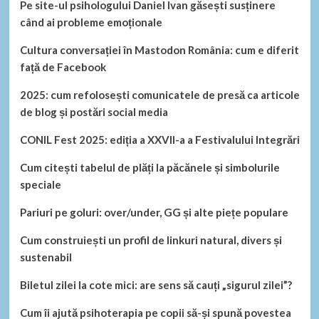
Pe site-ul psihologului Daniel Ivan găsești susținere
când ai probleme emoționale
Cultura conversației în Mastodon România: cum e diferit
față de Facebook
2025: cum refolosești comunicatele de presă ca articole
de blog și postări social media
CONIL Fest 2025: ediția a XXVII-a a Festivalului Integrări
Cum citești tabelul de plăți la păcănele și simbolurile
speciale
Pariuri pe goluri: over/under, GG și alte piețe populare
Cum construiești un profil de linkuri natural, divers și
sustenabil
Biletul zilei la cote mici: are sens să cauți „sigurul zilei”?
Cum îi ajută psihoterapia pe copii să-și spună povestea