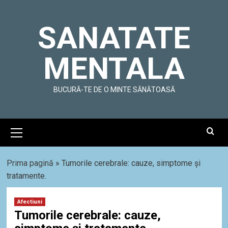
Skip
to
SANATATE
content
MENTALA
BUCURĂ-TE DE O MINTE SĂNĂTOASĂ
Primary
Menu
Prima pagină
»
Tumorile cerebrale: cauze, simptome și
tratamente.
Afectiuni
Tumorile cerebrale: cauze,