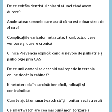
De ce evităm dentistul chiar și atunci când avem
durere?
Anxietatea: semnele care arată că nu este doar stres de
zi cu zi
Complicațiile varicelor netratate: tromboză, ulcere
venoase și durere cronică
Clinica Prevencia explică: când ai nevoie de psihiatrie și
psihologie prin CAS
De ce unii oameni se deschid mai repede în terapia
online decât în cabinet?
Kinetoterapia în sarcină: beneficii, indicații și
contraindicații
Cum te ajută un smartwatch să îți monitorizezi stresul?
Ce smartwatch are cea mai bună monitorizare a