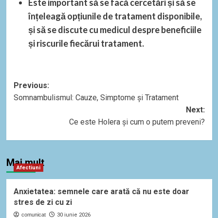
Este important să se facă cercetări și să se
înțeleagă opțiunile de tratament disponibile,
și să se discute cu medicul despre beneficiile
și riscurile fiecărui tratament.
Post
Previous:
Somnambulismul: Cauze, Simptome și Tratament
navigation
Next:
Ce este Holera și cum o putem preveni?
Mai mult
Afectiuni
Anxietatea: semnele care arată că nu este doar
stres de zi cu zi
comunicat
30 iunie 2026