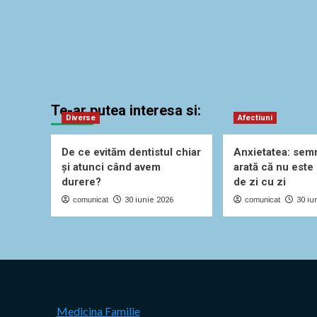
Te-ar putea interesa si:
Diverse
Afectiuni
De ce evităm dentistul chiar
Anxietatea: sem
și atunci când avem
arată că nu este
durere?
de zi cu zi
comunicat
30 iunie 2026
comunicat
30 iu
Medicina Familie