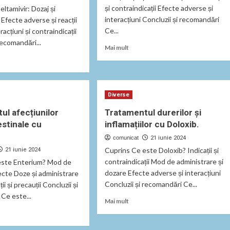
și contraindicații Efecte adverse și
ltamivir: Dozaj și
interacțiuni Concluzii și recomandări
Efecte adverse și reacții
Ce...
acțiuni și contraindicații
recomandări...
Read
Mai mult
more
about
Tratamentul
t
eficient
mentul
al
Diverse
prostatei
ul afecțiunilor
Tratamentul durerilor și
cu
amivir:
estinale cu
inflamațiilor cu Doloxib.
Himplasia
are
comunicat
21 iunie 2024
e
Cuprins Ce este Doloxib? Indicații și
21 iunie 2024
se
contraindicații Mod de administrare și
este Enterium? Mod de
dozare Efecte adverse și interacțiuni
fecte Doze și administrare
Concluzii și recomandări Ce...
ii și precauții Concluzii și
Ce este...
Read
Mai mult
more
about
Tratamentul