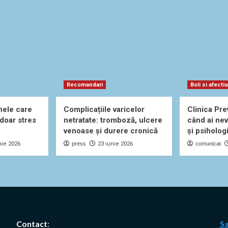
Recomandari
Boli si afecti
nele care
Complicațiile varicelor
Clinica Pre
 doar stres
netratate: tromboză, ulcere
când ai nev
venoase și durere cronică
și psiholog
nie 2026
press
23 iunie 2026
comunicat
Contact
:
S