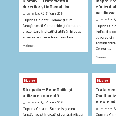
Diomax – Tratamentul
Inspra Pr
durerilor și inflamațiilor
eficient al
cardiovas
comunicat
21 iunie 2024
Cuprins Ce este Diomax și cum
comunicat
funcționează Compoziție și forme de
Cuprins Ce 
prezentare Indicații și utilizări Efecte
Indicații și c
adverse și interacțiuni Concluzii...
adverse și in
administrare
Read
Mai mult
Ce este...
more
about
Read
Mai mult
Diomax
more
–
abou
Tratamentul
Inspr
durerilor
Prosp
și
Diverse
Diverse
Trata
inflamațiilor
eficie
Strepsils – Beneficiile și
Tratament
al
utilizarea corectă.
Oseltamivi
bolilo
cardi
efecte ad
comunicat
21 iunie 2024
Cuprins Ce sunt Strepsils și cum
comunicat
funcționează Indicații și contraindicații
Cuprins Ce e