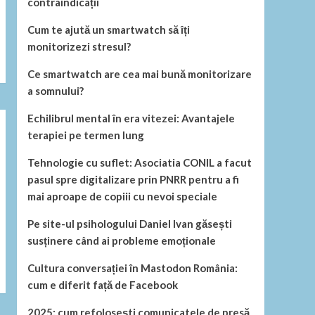
contraindicații
Cum te ajută un smartwatch să îți
monitorizezi stresul?
Ce smartwatch are cea mai bună monitorizare
a somnului?
Echilibrul mental în era vitezei: Avantajele
terapiei pe termen lung
Tehnologie cu suflet: Asociatia CONIL a facut
pasul spre digitalizare prin PNRR pentru a fi
mai aproape de copiii cu nevoi speciale
Pe site-ul psihologului Daniel Ivan găsești
susținere când ai probleme emoționale
Cultura conversației în Mastodon România:
cum e diferit față de Facebook
2025: cum refolosești comunicatele de presă