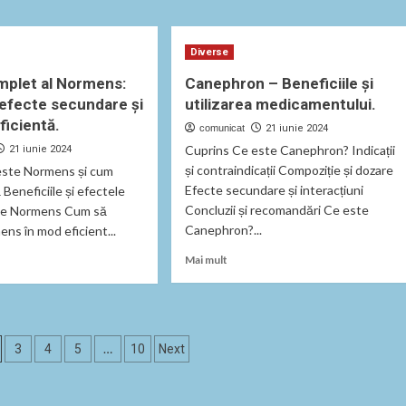
t
durerilor
mentul
și
unilor
inflamațiilor
ointestinale
Diverse
cu
mplet al Normens:
Canephron – Beneficiile și
Doloxib.
ium.
, efecte secundare și
utilizarea medicamentului.
eficientă.
comunicat
21 iunie 2024
Cuprins Ce este Canephron? Indicații
21 iunie 2024
și contraindicații Compoziție și dozare
este Normens și cum
Efecte secundare și interacțiuni
Beneficiile și efectele
Concluzii și recomandări Ce este
le Normens Cum să
Canephron?...
mens în mod eficient...
Read
Mai mult
more
about
t
Canephron
l
–
let
Beneficiile
…
3
4
5
10
Next
și
ens:
utilizarea
cii,
medicamentului.
e