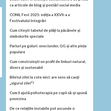
ca articole de blog și postări social media
CONIL Fest 2025: ediția a XXVII-a a
Festivalului Integrări
Cum citești tabelul de plăți la păcănele și
simbolurile speciale
Pariuri pe goluri: over/under, GG și alte piețe
populare
Cum construiești un profil de linkuri natural,
divers și sustenabil
Biletul zilei la cote mici: are sens să cauți
„sigurul zilei”?
Cum îi ajută psihoterapia pe copii să-și spună
povestea
De ce relațiile instabile pot ascunde o