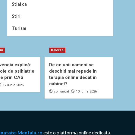
Stiai ca
Stiri
Turism
uni
Diverse
vencia explică:
De ce unii oameni se
oie de psihiatrie
deschid mai repede în
ie prin CAS
terapia online decât în
cabinet?
17 iunie 2026
comunicat
10 iunie 2026
anatate-Mentala.ro
este o platformă online dedicată