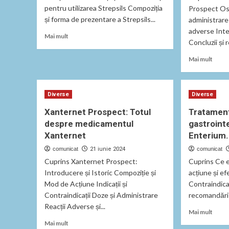
pentru utilizarea Strepsils Compoziția
Prospect Ose
și forma de prezentare a Strepsils...
administrare 
adverse Inter
Read
Mai mult
Concluzii și 
more
about
Read
Mai mult
Strepsils
more
–
abou
Beneficiile
Trata
și
Diverse
Diverse
gripei
utilizarea
cu
Xanternet Prospect: Totul
Tratament
corectă.
Oselt
despre medicamentul
gastroint
utiliz
Xanternet
Enterium.
și
efect
comunicat
21 iunie 2024
comunicat
adver
Cuprins Xanternet Prospect:
Cuprins Ce 
Introducere și Istoric Compoziție și
acțiune și e
Mod de Acțiune Indicații și
Contraindicaț
Contraindicații Doze și Administrare
recomandări 
Reacții Adverse și...
Read
Mai mult
more
Read
Mai mult