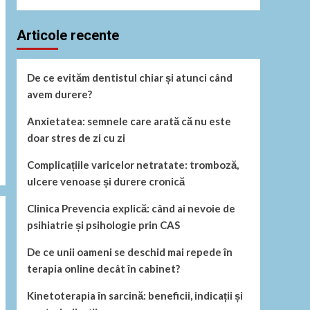
Articole recente
De ce evităm dentistul chiar și atunci când
avem durere?
Anxietatea: semnele care arată că nu este
doar stres de zi cu zi
Complicațiile varicelor netratate: tromboză,
ulcere venoase și durere cronică
Clinica Prevencia explică: când ai nevoie de
psihiatrie și psihologie prin CAS
De ce unii oameni se deschid mai repede în
terapia online decât în cabinet?
Kinetoterapia în sarcină: beneficii, indicații și