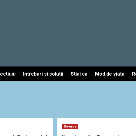
fectiuni
Intrebari si solutii
Stiai ca
Mod de viata
R
Diverse