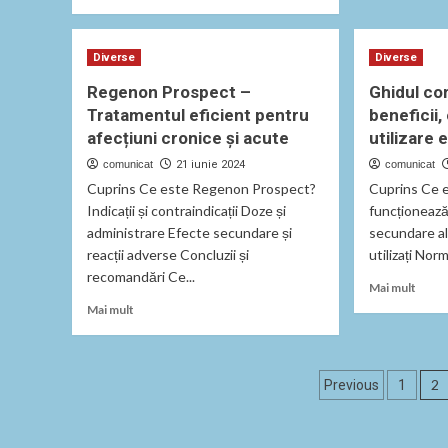
abou
more
Trata
about
afecți
Xanternet
Diverse
Diverse
gastr
Prospect:
cu
Totul
Regenon Prospect –
Ghidul co
Enter
despre
Tratamentul eficient pentru
beneficii
medicamentul
afecțiuni cronice și acute
utilizare 
Xanternet
comunicat
21 iunie 2024
comunicat
Cuprins Ce este Regenon Prospect?
Cuprins Ce 
Indicații și contraindicații Doze și
funcționează 
administrare Efecte secundare și
secundare a
reacții adverse Concluzii și
utilizați Nor
recomandări Ce...
Read
Mai mult
more
Read
Mai mult
abou
more
Ghidu
about
comp
Regenon
Paginație
al
Prospect
2
Previous
1
Norm
–
articole
benefi
Tratamentul
efect
eficient