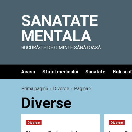
Skip
to
SANATATE
content
MENTALA
BUCURĂ-TE DE O MINTE SĂNĂTOASĂ
Acasa
Sfatul medicului
Sanatate
Boli si a
Prima pagină
»
Diverse
»
Pagina 2
Diverse
Diverse
Diverse