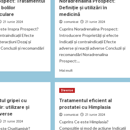
ospect: Tratamentul
Noradrenalina Prospect:
 bolilor
Definiție și utilizări în
culare
medicină
21 iunie 2024
comunicat
21 iunie 2024
este Inspra Prospect?
Cuprins Noradrenalina Prospect:
ontraindicații Efecte
Introducere Proprietăți și efecte
teracțiuni Dozaj și
Indicații și contraindicații Efecte
 Concluzii și recomandări
adverse și reacții adverse Concluzii și
recomandări Noradrenalina
Prospect:...
Read
Mai mult
t
more
a
about
ect:
Noradrenalina
mentul
Diverse
Prospect:
nt
Definiție
ul gripei cu
Tratamentul eficient al
și
r: utilizare și
prostatei cu Himplasia
r
utilizări
ovasculare
verse
în
comunicat
21 iunie 2024
medicină
Cuprins Ce este Himplasia?
21 iunie 2024
Compoziție și mod de acțiune Indicații
ste Oseltamivir?