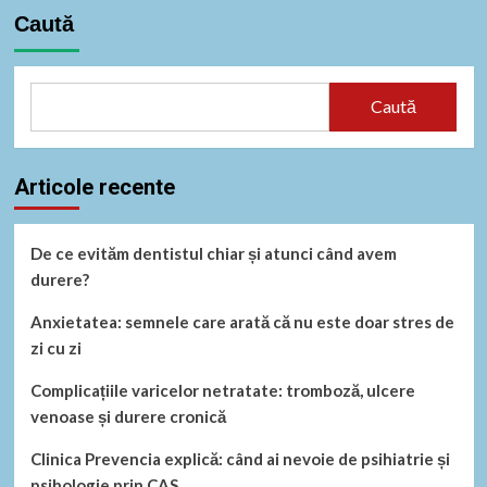
Caută
Caută
Articole recente
De ce evităm dentistul chiar și atunci când avem
durere?
Anxietatea: semnele care arată că nu este doar stres de
zi cu zi
Complicațiile varicelor netratate: tromboză, ulcere
venoase și durere cronică
Clinica Prevencia explică: când ai nevoie de psihiatrie și
psihologie prin CAS