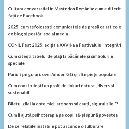
Cultura conversației în Mastodon România: cum e diferit
față de Facebook
2025: cum refolosești comunicatele de presă ca articole
de blog și postări social media
CONIL Fest 2025: ediția a XXVII-a a Festivalului Integrări
Cum citești tabelul de plăți la păcănele și simbolurile
speciale
Pariuri pe goluri: over/under, GG și alte piețe populare
Cum construiești un profil de linkuri natural, divers și
sustenabil
Biletul zilei la cote mici: are sens să cauți „sigurul zilei”?
Cum îi ajută psihoterapia pe copii să-și spună povestea
De ce relațiile instabile pot ascunde o tulburare