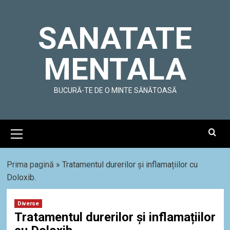
Skip
to
SANATATE
content
MENTALA
BUCURĂ-TE DE O MINTE SĂNĂTOASĂ
Primary
Menu
Prima pagină
»
Tratamentul durerilor și inflamațiilor cu
Doloxib.
Diverse
Tratamentul durerilor și inflamațiilor