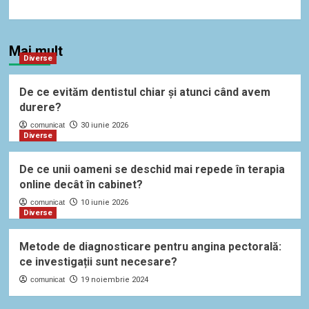
Mai mult
Diverse
De ce evităm dentistul chiar și atunci când avem
durere?
comunicat
30 iunie 2026
Diverse
De ce unii oameni se deschid mai repede în terapia
online decât în cabinet?
comunicat
10 iunie 2026
Diverse
Metode de diagnosticare pentru angina pectorală:
ce investigații sunt necesare?
comunicat
19 noiembrie 2024