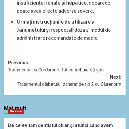
insuficienței renale și hepatice
, deoarece
poate avea efecte adverse severe.
Urmați instrucțiunile de utilizare a
Janumetului
și respectați doza și modul de
administrare recomandate de medic.
Post
Previous:
Tratamentul cu Cordarone: Tot ce trebuie să știți
navigation
Next:
Tratamentul diabetului zaharat de tip 2 cu Glurenorm
Mai mult
Diverse
De ce evităm dentistul chiar și atunci când avem