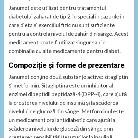
Janumet este utilizat pentru tratamentul
diabetului zaharat de tip 2, în special în cazurile în
care dieta și exercițiul fizic nu sunt suficiente
pentru a controla nivelul de zahăr din sânge. Acest
medicament poate fi utilizat singur sau în
combinație cu alte medicamente pentru diabet.
Compoziție și forme de prezentare
Janumet conține două substanțe active: sitagliptin
și metformin. Sitagliptina este un inhibitor al
enzimei dipeptidil peptidază-4 (DPP-4), care ajută
la creșterea nivelului de insulină și la scăderea
nivelului de glucoză din sânge. Metforminul este
un medicament oral antidiabetic care ajută la
scăderea nivelului de glucoză din sânge prin
creșterea sensibilității țesuturilor la insulină.