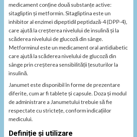
medicament conține două substanțe active:
sitagliptin și metformin. Sitagliptina este un
inhibitor al enzimei dipeptidil peptidază-4 (DPP-4),
care ajută la creșterea nivelului de insulină și la
scăderea nivelului de glucoză din sânge.
Metforminul este un medicament oral antidiabetic
care ajută la scăderea nivelului de glucoză din
sânge prin creșterea sensibilității țesuturilor la
insulină.
Janumet este disponibil în forme de prezentare
diferite, cum ar fi tablete și capsule. Doza și modul
de administrare a Janumetului trebuie să fie
respectate cu strictețe, conform indicațiilor
medicului.
Definiție și utilizare