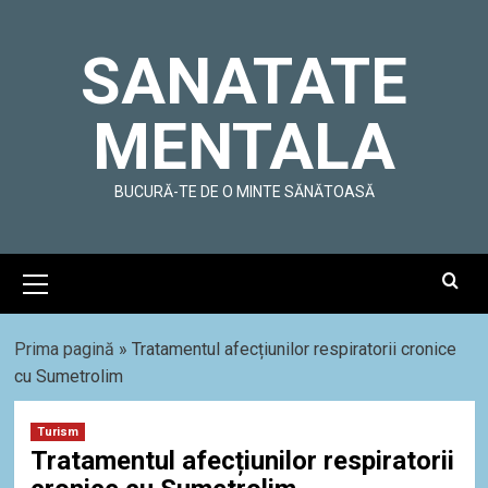
Skip
to
SANATATE
content
MENTALA
BUCURĂ-TE DE O MINTE SĂNĂTOASĂ
Primary
Menu
Prima pagină
»
Tratamentul afecțiunilor respiratorii cronice
cu Sumetrolim
Turism
Tratamentul afecțiunilor respiratorii