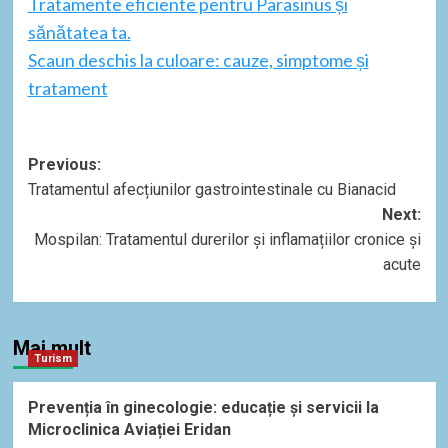
Tratamente eficiente pentru Parasinus și
sănătatea ta.
Scaun deschis la culoare: cauze, simptome și
tratament
Post
Previous:
Tratamentul afecțiunilor gastrointestinale cu Bianacid
navigation
Next:
Mospilan: Tratamentul durerilor și inflamațiilor cronice și
acute
Mai mult
Turism
Prevenția în ginecologie: educație și servicii la
Microclinica Aviației Eridan