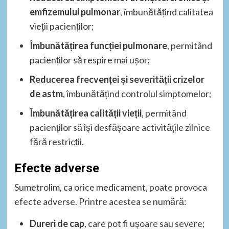
emfizemului pulmonar
, îmbunătățind calitatea
vieții pacienților;
Îmbunătățirea funcției pulmonare
, permitând
pacienților să respire mai ușor;
Reducerea frecvenței și severității crizelor
de astm
, îmbunătățind controlul simptomelor;
Îmbunătățirea calității vieții
, permitând
pacienților să își desfășoare activitățile zilnice
fără restricții.
Efecte adverse
Sumetrolim, ca orice medicament, poate provoca
efecte adverse. Printre acestea se numără:
Dureri de cap
, care pot fi ușoare sau severe;