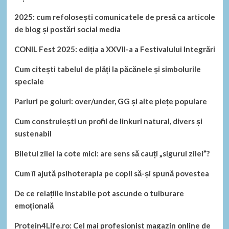
2025: cum refolosești comunicatele de presă ca articole
de blog și postări social media
CONIL Fest 2025: ediția a XXVII-a a Festivalului Integrări
Cum citești tabelul de plăți la păcănele și simbolurile
speciale
Pariuri pe goluri: over/under, GG și alte piețe populare
Cum construiești un profil de linkuri natural, divers și
sustenabil
Biletul zilei la cote mici: are sens să cauți „sigurul zilei”?
Cum îi ajută psihoterapia pe copii să-și spună povestea
De ce relațiile instabile pot ascunde o tulburare
emoțională
Protein4Life.ro: Cel mai profesionist magazin online de