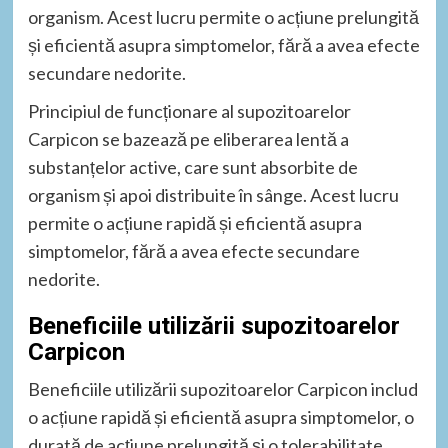
organism. Acest lucru permite o acțiune prelungită
și eficientă asupra simptomelor, fără a avea efecte
secundare nedorite.
Principiul de funcționare al supozitoarelor
Carpicon se bazează pe eliberarea lentă a
substanțelor active, care sunt absorbite de
organism și apoi distribuite în sânge. Acest lucru
permite o acțiune rapidă și eficientă asupra
simptomelor, fără a avea efecte secundare
nedorite.
Beneficiile utilizării supozitoarelor
Carpicon
Beneficiile utilizării supozitoarelor Carpicon includ
o acțiune rapidă și eficientă asupra simptomelor, o
durată de acțiune prelungită și o tolerabilitate