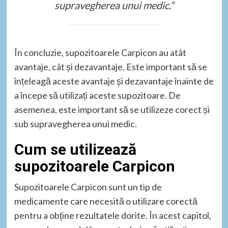
supravegherea unui medic.”
În concluzie, supozitoarele Carpicon au atât
avantaje, cât și dezavantaje. Este important să se
înțeleagă aceste avantaje și dezavantaje înainte de
a începe să utilizați aceste supozitoare. De
asemenea, este important să se utilizeze corect și
sub supravegherea unui medic.
Cum se utilizează
supozitoarele Carpicon
Supozitoarele Carpicon sunt un tip de
medicamente care necesită o utilizare corectă
pentru a obține rezultatele dorite. În acest capitol,