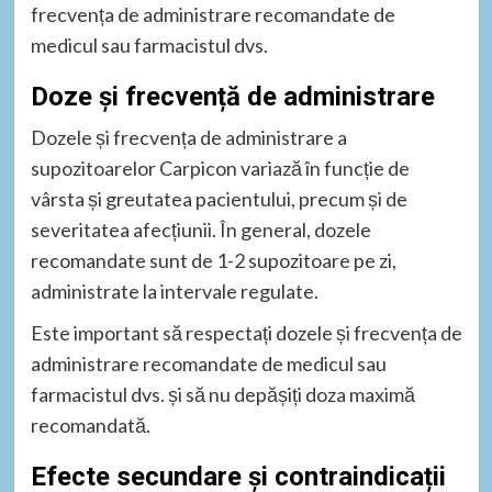
frecvența de administrare recomandate de
medicul sau farmacistul dvs.
Doze și frecvență de administrare
Dozele și frecvența de administrare a
supozitoarelor Carpicon variază în funcție de
vârsta și greutatea pacientului, precum și de
severitatea afecțiunii. În general, dozele
recomandate sunt de 1-2 supozitoare pe zi,
administrate la intervale regulate.
Este important să respectați dozele și frecvența de
administrare recomandate de medicul sau
farmacistul dvs. și să nu depășiți doza maximă
recomandată.
Efecte secundare și contraindicații