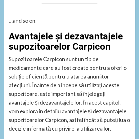
…and so on.
Avantajele și dezavantajele
supozitoarelor Carpicon
Supozitoarele Carpicon sunt un tip de
medicamente care au fost create pentru a oferi o
soluție eficientă pentru tratarea anumitor
afecțiuni. Înainte de a începe să utilizați aceste
supozitoare, este important să înțelegeți
avantajele și dezavantajele lor. În acest capitol,
vom explora în detaliu avantajele și dezavantajele
supozitoarelor Carpicon, astfel încât să puteți lua o
decizie informată cu privire la utilizarea lor.