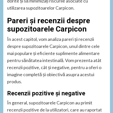
dorite și să minimizați riscurile asociate cu
utilizarea supozitoarelor Carpicon.
Pareri și recenzii despre
supozitoarele Carpicon
În acest capitol, vom analiza pareri și recenzii
despre supozitoarele Carpicon, unul dintre cele
mai populare și eficiente suplimente alimentare
pentru sănătatea intestinală. Vom prezenta atât
recenzii pozitive, cât și negative, pentru a oferi o
imagine completă și obiectivă asupra acestui
produs.
Recenzii pozitive și negative
În general, supozitoarele Carpicon au primit
recenzii pozitive de la utilizatori, care au raportat