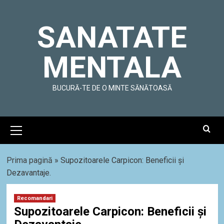
Skip
to
SANATATE
content
MENTALA
BUCURĂ-TE DE O MINTE SĂNĂTOASĂ
Primary
Menu
Prima pagină
»
Supozitoarele Carpicon: Beneficii și
Dezavantaje.
Recomandari
Supozitoarele Carpicon: Beneficii și