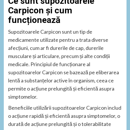
Ce sunt supozitoarele
Carpicon și cum
funcționează
Supozitoarele Carpicon sunt un tip de
medicamente utilizate pentru a trata diverse
afecțiuni, cum ar fi durerile de cap, durerile
musculare și articulare, precum și alte condiții
medicale. Principiul de funcționare al
supozitoarelor Carpicon se bazează pe eliberarea
lentă a substanțelor active în organism, ceea ce
permite o acțiune prelungită și eficientă asupra
simptomelor.
Beneficiile utilizării supozitoarelor Carpicon includ
o acțiune rapidă și eficientă asupra simptomelor, o
durată de acțiune prelungită și o tolerabilitate