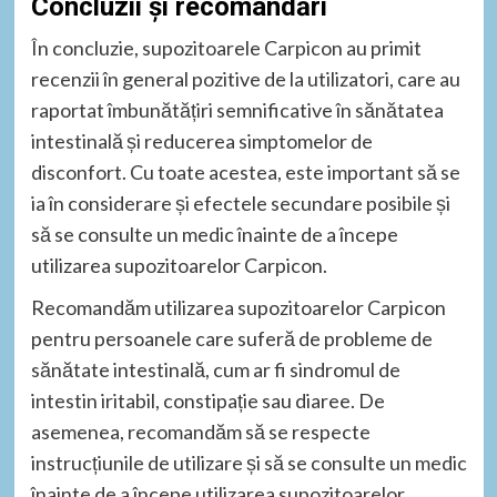
Concluzii și recomandări
În concluzie, supozitoarele Carpicon au primit
recenzii în general pozitive de la utilizatori, care au
raportat îmbunătățiri semnificative în sănătatea
intestinală și reducerea simptomelor de
disconfort. Cu toate acestea, este important să se
ia în considerare și efectele secundare posibile și
să se consulte un medic înainte de a începe
utilizarea supozitoarelor Carpicon.
Recomandăm utilizarea supozitoarelor Carpicon
pentru persoanele care suferă de probleme de
sănătate intestinală, cum ar fi sindromul de
intestin iritabil, constipație sau diaree. De
asemenea, recomandăm să se respecte
instrucțiunile de utilizare și să se consulte un medic
înainte de a începe utilizarea supozitoarelor