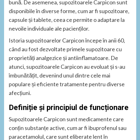
bună. De asemenea, supozitoarele Carpicon sunt
disponibile în diverse forme, cum ar fi supozitoare,
capsule și tablete, ceea ce permite o adaptare la
nevoile individuale ale pacienților.
Istoria supozitoarelor Carpicon începe în anii 60,
când au fost dezvoltate primele supozitoare cu
proprietăți analgezice și antiinflamatoare. De
atunci, supozitoarele Carpicon au evoluat și s-au
îmbunătățit, devenind unul dintre cele mai
populare și eficiente tratamente pentru diverse
afecțiuni.
Definiție și principiul de funcționare
Supozitoarele Carpicon sunt medicamente care
conțin substanțe active, cum ar fi ibuprofenul sau
paracetamolul, care sunt eliberate lent în