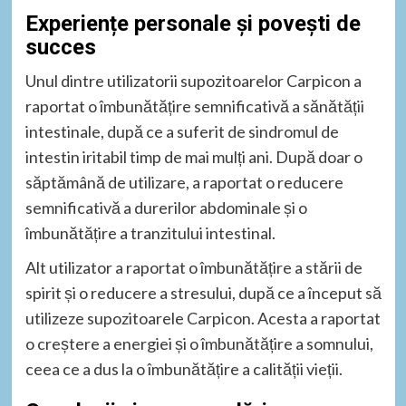
Experiențe personale și povești de
succes
Unul dintre utilizatorii supozitoarelor Carpicon a
raportat o îmbunătățire semnificativă a sănătății
intestinale, după ce a suferit de sindromul de
intestin iritabil timp de mai mulți ani. După doar o
săptămână de utilizare, a raportat o reducere
semnificativă a durerilor abdominale și o
îmbunătățire a tranzitului intestinal.
Alt utilizator a raportat o îmbunătățire a stării de
spirit și o reducere a stresului, după ce a început să
utilizeze supozitoarele Carpicon. Acesta a raportat
o creștere a energiei și o îmbunătățire a somnului,
ceea ce a dus la o îmbunătățire a calității vieții.