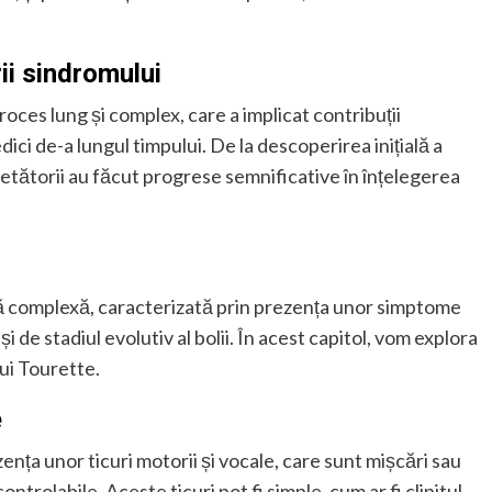
ii sindromului
ces lung și complex, care a implicat contribuții
ici de-a lungul timpului. De la descoperirea inițială a
cetătorii au făcut progrese semnificative în înțelegerea
ă complexă, caracterizată prin prezența unor simptome
i de stadiul evolutiv al bolii. În acest capitol, vom explora
ui Tourette.
e
nța unor ticuri motorii și vocale, care sunt mișcări sau
ntrolabile. Aceste ticuri pot fi simple, cum ar fi clipitul,