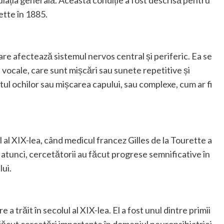
lația generală. Această condiție a fost descrisă pentru
ette în 1885.
re afectează sistemul nervos central și periferic. Ea se
i vocale, care sunt mișcări sau sunete repetitive și
pitul ochilor sau mișcarea capului, sau complexe, cum ar fi
 al XIX-lea, când medicul francez Gilles de la Tourette a
atunci, cercetătorii au făcut progrese semnificative în
ui.
 a trăit în secolul al XIX-lea. El a fost unul dintre primii