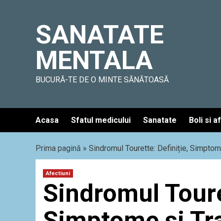
Skip
to
SANATATE
content
MENTALA
BUCURĂ-TE DE O MINTE SĂNĂTOASĂ
Acasa
Sfatul medicului
Sanatate
Boli si a
Prima pagină
»
Sindromul Tourette: Definiție, Simptom
Afectiuni
Sindromul Touret
Simptome și Tr