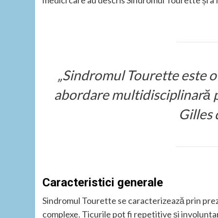
medici care au descris Sindromul Tourette și a 
„Sindromul Tourette este o
abordare multidisciplinară pe
Gilles 
Caracteristici generale
Sindromul Tourette se caracterizează prin prezen
complexe. Ticurile pot fi repetitive și involunta