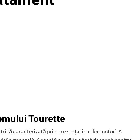
dromului Tourette
rică caracterizată prin prezența ticurilor motorii și