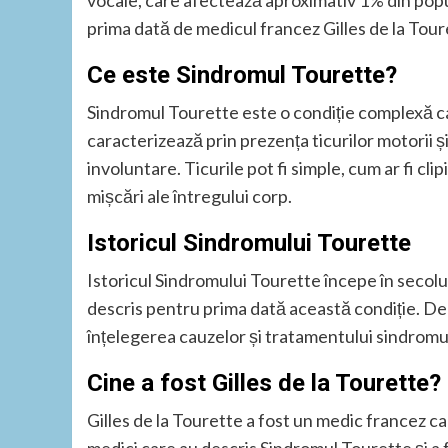
vocale, care afectează aproximativ 1% din popu
prima dată de medicul francez Gilles de la Tour
Ce este Sindromul Tourette?
Sindromul Tourette este o condiție complexă ca
caracterizează prin prezența ticurilor motorii ș
involuntare. Ticurile pot fi simple, cum ar fi cli
mișcări ale întregului corp.
Istoricul Sindromului Tourette
Istoricul Sindromului Tourette începe în secolul
descris pentru prima dată această condiție. De 
înțelegerea cauzelor și tratamentului sindromul
Cine a fost Gilles de la Tourette?
Gilles de la Tourette a fost un medic francez care