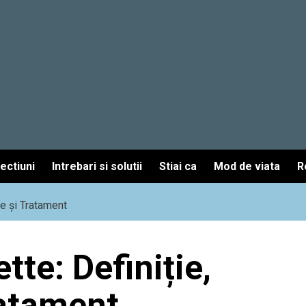
fectiuni
Intrebari si solutii
Stiai ca
Mod de viata
R
e și Tratament
te: Definiție,
atament