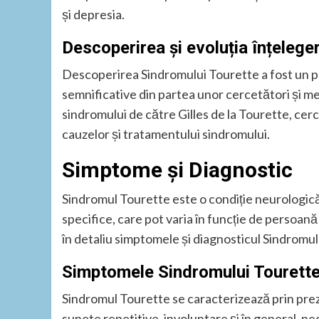
și depresia.
Descoperirea și evoluția înțeleger
Descoperirea Sindromului Tourette a fost un pro
semnificative din partea unor cercetători și med
sindromului de către Gilles de la Tourette, cer
cauzelor și tratamentului sindromului.
Simptome și Diagnostic
Sindromul Tourette este o condiție neurologic
specifice, care pot varia în funcție de persoană ș
în detaliu simptomele și diagnosticul Sindromul
Simptomele Sindromului Tourett
Sindromul Tourette se caracterizează prin preze
sunete repetitive, involuntare și în general, neco