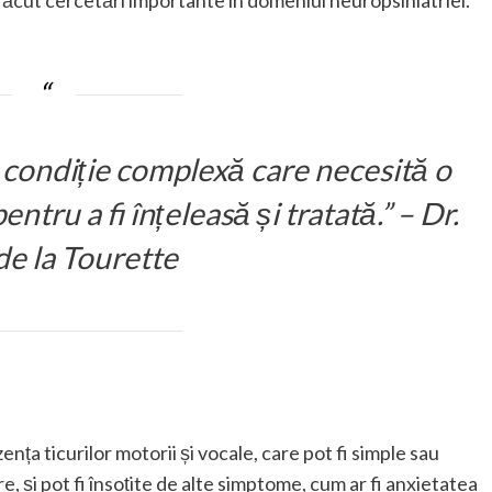
făcut cercetări importante în domeniul neuropsihiatriei.
 condiție complexă care necesită o
ntru a fi înțeleasă și tratată.” – Dr.
de la Tourette
ța ticurilor motorii și vocale, care pot fi simple sau
re, și pot fi însoțite de alte simptome, cum ar fi anxietatea