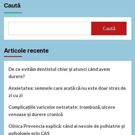
Caută
Caută
Articole recente
De ce evităm dentistul chiar și atunci când avem
durere?
Anxietatea: semnele care arată că nu este doar stres de
zi cu zi
Complicațiile varicelor netratate: tromboză, ulcere
venoase și durere cronică
Clinica Prevencia explică: când ai nevoie de psihiatrie și
psihologie prin CAS