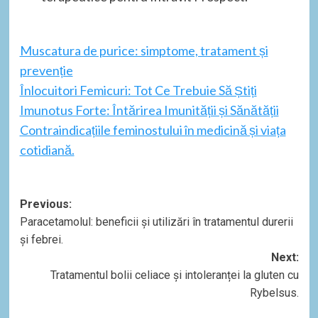
Muscatura de purice: simptome, tratament și
prevenție
Înlocuitori Femicuri: Tot Ce Trebuie Să Știți
Imunotus Forte: Întărirea Imunității și Sănătății
Contraindicațiile feminostului în medicină și viața
cotidiană.
Post
Previous:
Paracetamolul: beneficii și utilizări în tratamentul durerii
navigation
și febrei.
Next:
Tratamentul bolii celiace și intoleranței la gluten cu
Rybelsus.