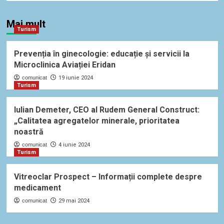
Mai mult
Turism
Prevenția în ginecologie: educație și servicii la
Microclinica Aviației Eridan
comunicat
19 iunie 2024
Turism
Iulian Demeter, CEO al Rudem General Construct:
„Calitatea agregatelor minerale, prioritatea
noastră
comunicat
4 iunie 2024
Turism
Vitreoclar Prospect – Informații complete despre
medicament
comunicat
29 mai 2024