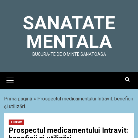
Skip
to
SANATATE
content
MENTALA
BUCURĂ-TE DE O MINTE SĂNĂTOASĂ
Primary
Menu
Prima pagină
»
Prospectul medicamentului Intravit: beneficii
și utilizări.
Turism
Prospectul medicamentului Intravit: