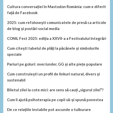
Cultura conversației în Mastodon România: cum e diferit
față de Facebook
2025: cum refolosești comunicatele de presă ca articole
de blog și postări social media
CONIL Fest 2025: ediția a XXVII-a a Festivalului Integrări
Cum citești tabelul de plăți la păcănele și simbolurile
speciale
Pariuri pe goluri: over/under, GG și alte piețe populare
Cum construiești un profil de linkuri natural, divers și
sustenabil
Biletul zilei la cote mici: are sens să cauți „sigurul zilei”?
Cum îi ajută psihoterapia pe copii să-și spună povestea
De ce relațiile instabile pot ascunde o tulburare