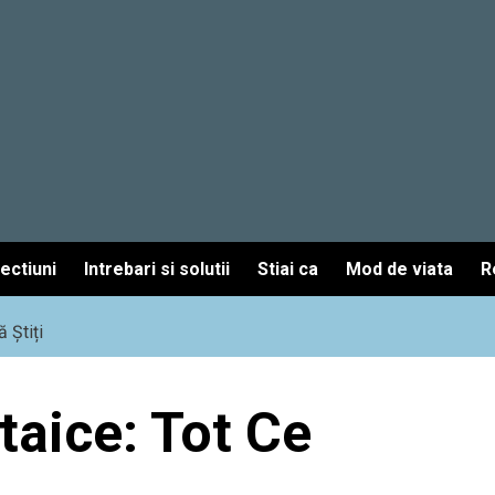
fectiuni
Intrebari si solutii
Stiai ca
Mod de viata
R
 Știți
taice: Tot Ce