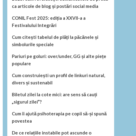
ca articole de blog și postări social media
CONIL Fest 2025: ediția a XXVII-a a
Festivalului Integrări
Cum citești tabelul de plăți la păcănele și
simbolurile speciale
Pariuri pe goluri: over/under, GG și alte piețe
populare
Cum construiești un profil de linkuri natural,
divers și sustenabil
Biletul zilei la cote mici: are sens să cauți
„sigurul zilei”?
Cum îi ajută psihoterapia pe copii să-și spună
povestea
De ce relațiile instabile pot ascunde o