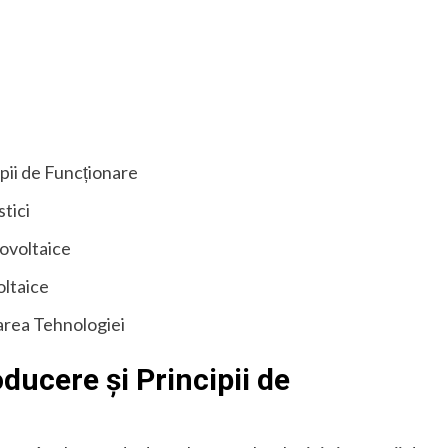
pii de Funcționare
tici
tovoltaice
oltaice
tarea Tehnologiei
ducere și Principii de