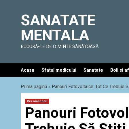
Skip
to
SANATATE
content
MENTALA
BUCURĂ-TE DE O MINTE SĂNĂTOASĂ
Acasa
Sfatul medicului
Sanatate
Boli si a
Prima pagină
»
Panouri Fotovoltaice: Tot Ce Trebuie Să
Recomandari
Panouri Fotovol
Trebuie Să Știți