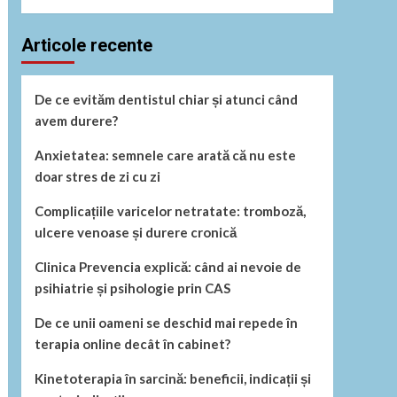
Articole recente
De ce evităm dentistul chiar și atunci când
avem durere?
Anxietatea: semnele care arată că nu este
doar stres de zi cu zi
Complicațiile varicelor netratate: tromboză,
ulcere venoase și durere cronică
Clinica Prevencia explică: când ai nevoie de
psihiatrie și psihologie prin CAS
De ce unii oameni se deschid mai repede în
terapia online decât în cabinet?
Kinetoterapia în sarcină: beneficii, indicații și