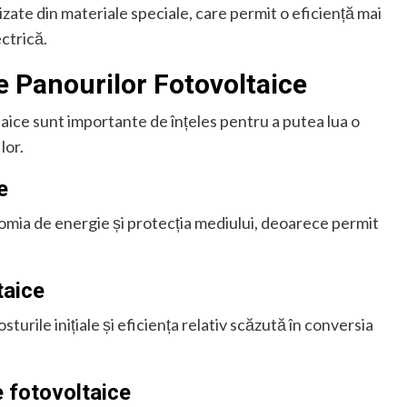
lizate din materiale speciale, care permit o eficiență mai
ctrică.
e Panourilor Fotovoltaice
aice sunt importante de înțeles pentru a putea lua o
lor.
e
omia de energie și protecția mediului, deoarece permit
taice
urile inițiale și eficiența relativ scăzută în conversia
e fotovoltaice