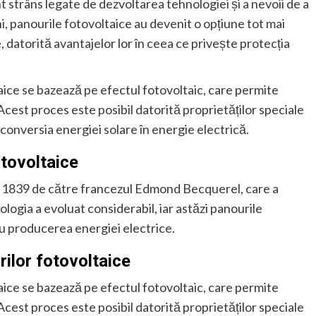
nt strâns legate de dezvoltarea tehnologiei și a nevoii de a
ni, panourile fotovoltaice au devenit o opțiune tot mai
datorită avantajelor lor în ceea ce privește protecția
taice se bazează pe efectul fotovoltaic, care permite
Acest proces este posibil datorită proprietăților speciale
onversia energiei solare în energie electrică.
fotovoltaice
ul 1839 de către francezul Edmond Becquerel, care a
logia a evoluat considerabil, iar astăzi panourile
ru producerea energiei electrice.
rilor fotovoltaice
taice se bazează pe efectul fotovoltaic, care permite
Acest proces este posibil datorită proprietăților speciale