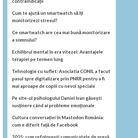
contraindicații
Cum te ajută un smartwatch să îți
monitorizezi stresul?
Ce smartwatch are cea mai bună monitorizare
a somnului?
Echilibrul mental în era vitezei: Avantajele
terapiei pe termen lung
Tehnologie cu suflet: Asociatia CONIL a facut
pasul spre digitalizare prin PNRR pentru a fi
mai aproape de copiii cu nevoi speciale
Pe site-ul psihologului Daniel Ivan găsești
susținere când ai probleme emoționale
Cultura conversației în Mastodon România:
cum e diferit față de Facebook
2025: cum refolosești comunicatele de presă