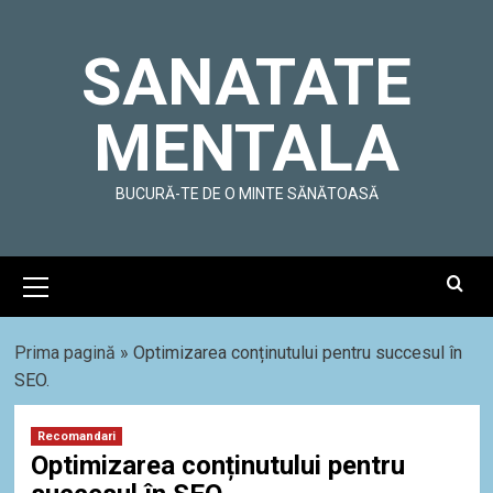
Skip
to
SANATATE
content
MENTALA
BUCURĂ-TE DE O MINTE SĂNĂTOASĂ
Primary
Menu
Prima pagină
»
Optimizarea conținutului pentru succesul în
SEO.
Recomandari
Optimizarea conținutului pentru