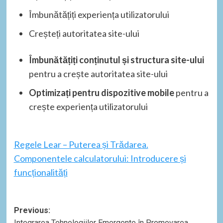
Îmbunătățiți experiența utilizatorului
Creșteți autoritatea site-ului
Îmbunătățiți conținutul și structura site-ului
pentru a crește autoritatea site-ului
Optimizați pentru dispozitive mobile
pentru a
crește experiența utilizatorului
Regele Lear – Puterea și Trădarea.
Componentele calculatorului: Introducere și
funcționalități
Post
Previous:
Integrarea Tehnologiilor Emergente în Promovarea