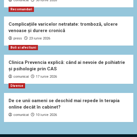
comunicat
30 iunie 2026
Recomandari
Complicațiile varicelor netratate: tromboză, ulcere
venoase și durere cronică
press
23 iunie 2026
Boli si afectiuni
Clinica Prevencia explică: când ai nevoie de psihiatrie
și psihologie prin CAS
comunicat
17 iunie 2026
Diverse
De ce unii oameni se deschid mai repede în terapia
online decât în cabinet?
comunicat
10 iunie 2026