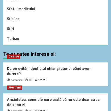
Sfatul medicului
Stiai ca
Stiri
Turism
Te-ar putea interesa si:
Diverse
De ce evităm dentistul chiar și atunci când avem
durere?
comunicat
30 iunie 2026
Afectiuni
Anxietatea: semnele care arată că nu este doar stres
de zi cu zi