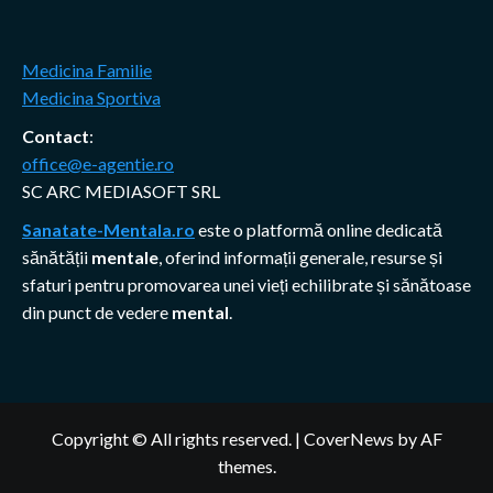
Medicina Familie
Medicina Sportiva
Contact
:
office@e-agentie.ro
SC ARC MEDIASOFT SRL
Sanatate-Mentala.ro
este o platformă online dedicată
sănătății
mentale
, oferind informații generale, resurse și
sfaturi pentru promovarea unei vieți echilibrate și sănătoase
din punct de vedere
mental
.
Copyright © All rights reserved.
|
CoverNews
by AF
themes.