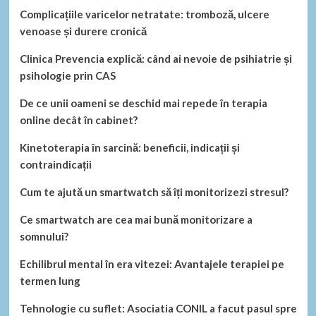
Complicațiile varicelor netratate: tromboză, ulcere
venoase și durere cronică
Clinica Prevencia explică: când ai nevoie de psihiatrie și
psihologie prin CAS
De ce unii oameni se deschid mai repede în terapia
online decât în cabinet?
Kinetoterapia în sarcină: beneficii, indicații și
contraindicații
Cum te ajută un smartwatch să îți monitorizezi stresul?
Ce smartwatch are cea mai bună monitorizare a
somnului?
Echilibrul mental în era vitezei: Avantajele terapiei pe
termen lung
Tehnologie cu suflet: Asociatia CONIL a facut pasul spre