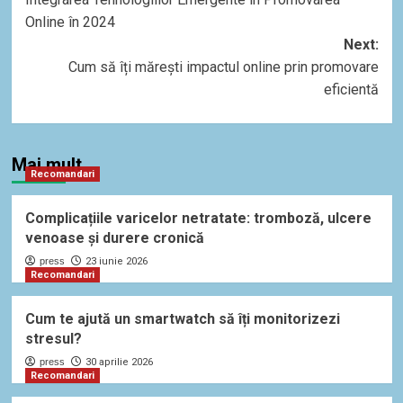
navigation
Online în 2024
Next:
Cum să îți mărești impactul online prin promovare
eficientă
Mai mult
Recomandari
Complicațiile varicelor netratate: tromboză, ulcere
venoase și durere cronică
press
23 iunie 2026
Recomandari
Cum te ajută un smartwatch să îți monitorizezi
stresul?
press
30 aprilie 2026
Recomandari