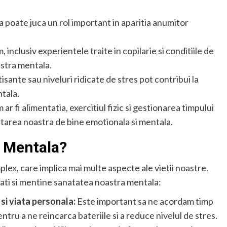
 poate juca un rol important in aparitia anumitor
, inclusiv experientele traite in copilarie si conditiile de
astra mentala.
ante sau niveluri ridicate de stres pot contribui la
tala.
ar fi alimentatia, exercitiul fizic si gestionarea timpului
 starea noastra de bine emotionala si mentala.
a Mentala?
lex, care implica mai multe aspecte ale vietii noastre.
ati si mentine sanatatea noastra mentala:
si viata personala:
Este important sa ne acordam timp
ntru a ne reincarca bateriile si a reduce nivelul de stres.