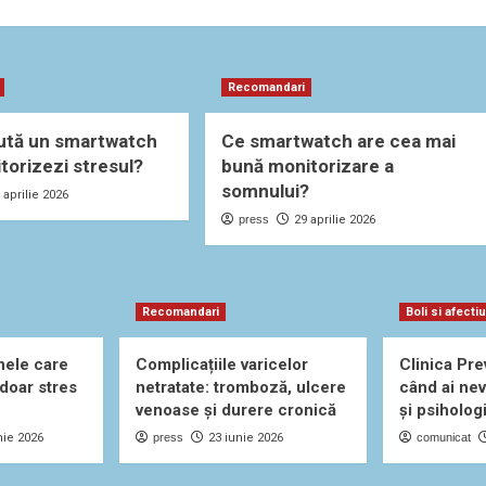
Recomandari
ută un smartwatch
Ce smartwatch are cea mai
itorizezi stresul?
bună monitorizare a
somnului?
 aprilie 2026
press
29 aprilie 2026
Recomandari
Boli si afecti
nele care
Complicațiile varicelor
Clinica Pre
 doar stres
netratate: tromboză, ulcere
când ai nev
venoase și durere cronică
și psiholog
nie 2026
press
23 iunie 2026
comunicat