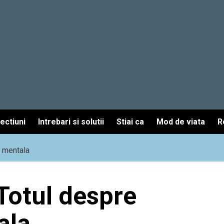
fectiuni
Intrebari si solutii
Stiai ca
Mod de viata
R
a mentala
 Totul despre
ala