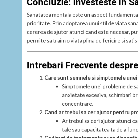
Concluzie: Investeste in S
Sanatatea mentala este un aspect fundamental al 
prioritate. Prin adoptarea unui stil de viata sana
cererea de ajutor atunci cand este necesar, pu
permite sa traim o viata plina de fericire si satis
Intrebari Frecvente despr
Care sunt semnele si simptomele une
Simptomele unei probleme de san
anxietate excesiva, schimbari brus
concentrare.
Cand ar trebui sa cer ajutor pentru 
Ar trebui sa ceri ajutor atunci c
tale sau capacitatea ta de a funct