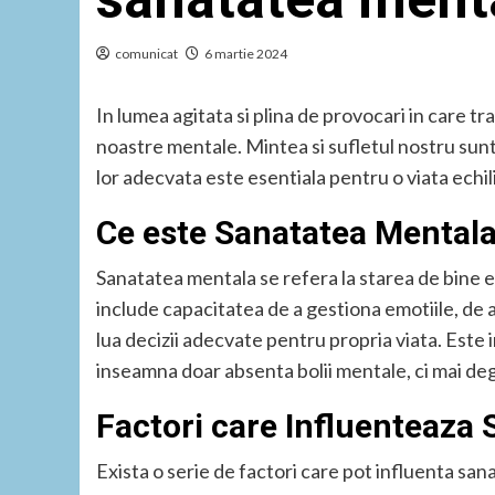
comunicat
6 martie 2024
In lumea agitata si plina de provocari in care tr
noastre mentale. Mintea si sufletul nostru sunt 
lor adecvata este esentiala pentru o viata echili
Ce este Sanatatea Mental
Sanatatea mentala se refera la starea de bine e
include capacitatea de a gestiona emotiile, de a f
lua decizii adecvate pentru propria viata. Est
inseamna doar absenta bolii mentale, ci mai deg
Factori care Influenteaza
Exista o serie de factori care pot influenta sa