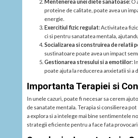
Mentenerea unei diete sanatoase:
O a
proteine de calitate, poate avea un impac
energie.
Exercitiul fizic regulat:
Activitatea fizi
ci si pentru sanatatea mentala, ajutand
Socializarea si construirea de relatii p
sustinatoare poate avea un impact semni
Gestionarea stresului si a emotiilor:
In
poate ajuta la reducerea anxietatii si a 
Importanta Terapiei si Cons
In unele cazuri, poate fi necesar sa cerem ajut
de sanatate mentala. Terapia si consilierea pot 
a explora si a intelege mai bine sentimentele 
strategii eficiente pentru a face fata provocaril