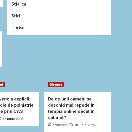
Stiai ca
Stiri
Turism
uni
Diverse
vencia explică:
De ce unii oameni se
oie de psihiatrie
deschid mai repede în
ie prin CAS
terapia online decât în
cabinet?
17 iunie 2026
comunicat
10 iunie 2026