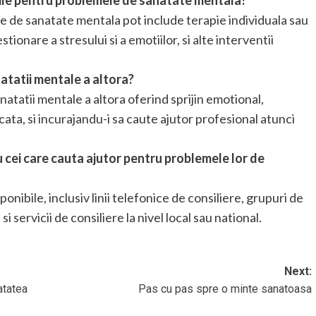
bile pentru problemele de sanatate mentala?
de sanatate mentala pot include terapie individuala sau
tionare a stresului si a emotiilor, si alte interventii
atatii mentale a altora?
anatatii mentale a altora oferind sprijin emotional,
cata, si incurajandu-i sa caute ajutor profesional atunci
 cei care cauta ajutor pentru problemele lor de
onibile, inclusiv linii telefonice de consiliere, grupuri de
si servicii de consiliere la nivel local sau national.
Next:
atatea
Pas cu pas spre o minte sanatoasa