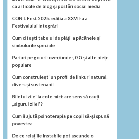
ca articole de blog și postări social media
CONIL Fest 2025: ediția a XXVII-a a
Festivalului Integrări
Cum citești tabelul de plăți la păcănele și
simbolurile speciale
Pariuri pe goluri: over/under, GG și alte piețe
populare
Cum construiești un profil de linkuri natural,
divers și sustenabil
Biletul zilei la cote mici: are sens să cauți
„sigurul zilei”?
Cum îi ajută psihoterapia pe copii să-și spună
povestea
De ce relațiile instabile pot ascunde o