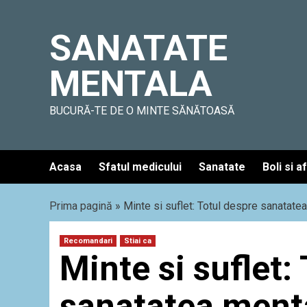
Skip
to
SANATATE
content
MENTALA
BUCURĂ-TE DE O MINTE SĂNĂTOASĂ
Acasa
Sfatul medicului
Sanatate
Boli si a
Prima pagină
»
Minte si suflet: Totul despre sanatate
Recomandari
Stiai ca
Minte si suflet:
sanatatea ment