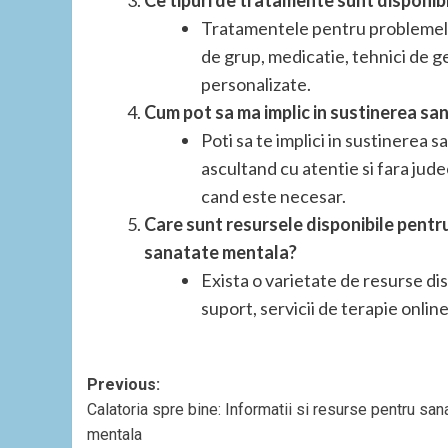
Ce tipuri de tratamente sunt disponi
Tratamentele pentru problemele 
de grup, medicatie, tehnici de ges
personalizate.
Cum pot sa ma implic in sustinerea san
Poti sa te implici in sustinerea s
ascultand cu atentie si fara jude
cand este necesar.
Care sunt resursele disponibile pentru
sanatate mentala?
Exista o varietate de resurse disp
suport, servicii de terapie online 
Post
Previous:
Calatoria spre bine: Informatii si resurse pentru san
navigation
mentala