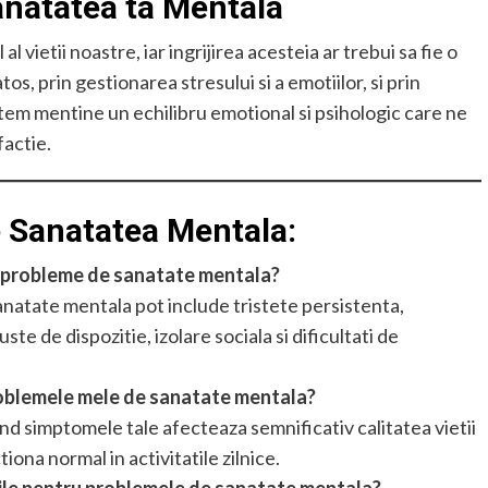
anatatea ta Mentala
vietii noastre, iar ingrijirea acesteia ar trebui sa fie o
tos, prin gestionarea stresului si a emotiilor, si prin
tem mentine un echilibru emotional si psihologic care ne
factie.
e Sanatatea Mentala:
i probleme de sanatate mentala?
atate mentala pot include tristete persistenta,
te de dispozitie, izolare sociala si dificultati de
problemele mele de sanatate mentala?
and simptomele tale afecteaza semnificativ calitatea vietii
iona normal in activitatile zilnice.