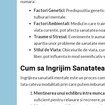
numara:
Factori Genetici:
Predispozitia genetica
tulburari mentale.
Factori Ambientali:
Mediul in care traim
viata curente, pot afecta sanatatea no
Traume si Stresul:
Evenimente traumatis
aparitia unor probleme de sanatate men
Stilul de Viata:
Obiceiurile de viata, cum 
liber, pot influenta in mod semnificativ
Cum sa Ingrijim Sanatate
Ingrijirea sanatatii mentale este un proces comp
Iata cateva modalitati prin care putem imbunat
Mentinerea unui echilibru intre munca 
suficient pentru relaxare si recreere, pe