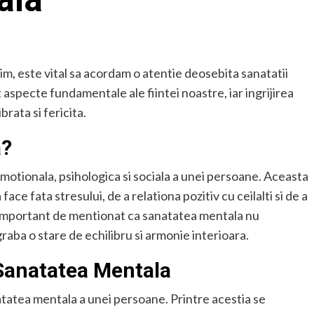
aim, este vital sa acordam o atentie deosebita sanatatii
aspecte fundamentale ale fiintei noastre, iar ingrijirea
brata si fericita.
a?
motionala, psihologica si sociala a unei persoane. Aceasta
ace fata stresului, de a relationa pozitiv cu ceilalti si de a
e important de mentionat ca sanatatea mentala nu
raba o stare de echilibru si armonie interioara.
 Sanatatea Mentala
natatea mentala a unei persoane. Printre acestia se