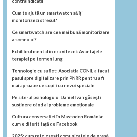
contraindicații
Cum te ajută un smartwatch să îți
monitorizezi stresul?
Ce smartwatch are cea mai bună monitorizare
a somnului?
Echilibrul mental în era vitezei: Avantajele
terapiei pe termen lung
Tehnologie cu suflet: Asociatia CONIL a facut
pasul spre digitalizare prin PNRR pentru a fi
mai aproape de copiii cu nevoi speciale
Pe site-ul psihologului Daniel Ivan găsești
susținere când ai probleme emoționale
Cultura conversației în Mastodon România:
cum e diferit față de Facebook
2025: cum refolosești comunicatele de presă