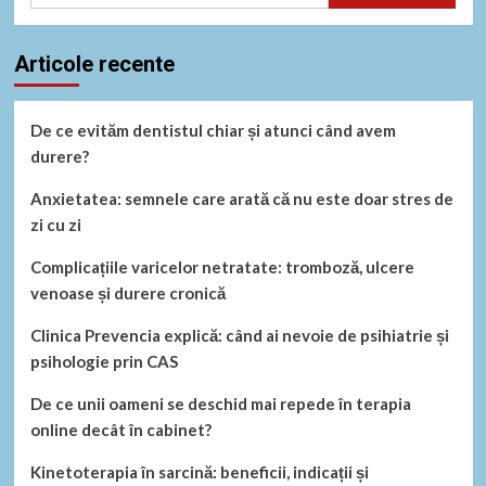
Articole recente
De ce evităm dentistul chiar și atunci când avem
durere?
Anxietatea: semnele care arată că nu este doar stres de
zi cu zi
Complicațiile varicelor netratate: tromboză, ulcere
venoase și durere cronică
Clinica Prevencia explică: când ai nevoie de psihiatrie și
psihologie prin CAS
De ce unii oameni se deschid mai repede în terapia
online decât în cabinet?
Kinetoterapia în sarcină: beneficii, indicații și