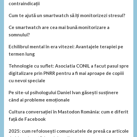
contraindicații
Cum te ajută un smartwatch să îți monitorizezi stresul?
Ce smartwatch are cea mai bună monitorizare a
somnului?
Echilibrul mental în era vitezei: Avantajele terapiei pe
termen lung
Tehnologie cu suflet: Asociatia CONIL a facut pasul spre
digitalizare prin PNRR pentru a fi mai aproape de copiii
cu nevoi speciale
Pe site-ul psihologului Daniel Ivan găsești susținere
când ai probleme emoționale
Cultura conversației în Mastodon România: cum e diferit
față de Facebook
2025: cum refolosești comunicatele de presă ca articole