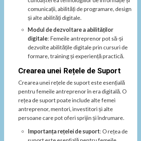
cunoașterea tehnologiilor de informație și
comunicații, abilități de programare, design
și alte abilități digitale.
Modul de dezvoltare a abilităților
digitale
: Femeile antreprenor pot să-și
dezvolte abilitățile digitale prin cursuri de
formare, training și experiență practică.
Crearea unei Rețele de Suport
Crearea unei rețele de suport este esențială
pentru femeile antreprenor în era digitală. O
rețea de suport poate include alte femei
antreprenor, mentori, investitori și alte
persoane care pot oferi sprijin și îndrumare.
Importanța rețelei de suport
: O rețea de
suport este esențială pentru femeile