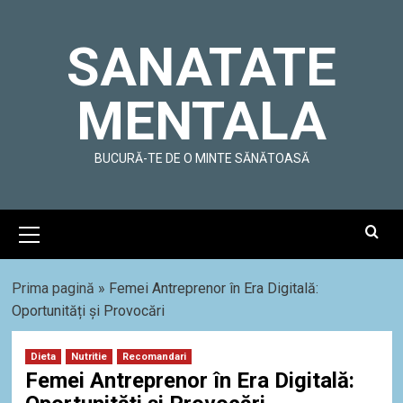
Skip
to
SANATATE
content
MENTALA
BUCURĂ-TE DE O MINTE SĂNĂTOASĂ
Primary
Menu
Prima pagină
»
Femei Antreprenor în Era Digitală:
Oportunități și Provocări
Dieta
Nutritie
Recomandari
Femei Antreprenor în Era Digitală: