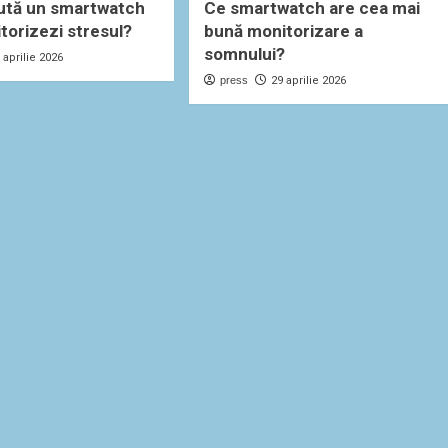
ută un smartwatch
Ce smartwatch are cea mai
itorizezi stresul?
bună monitorizare a
somnului?
 aprilie 2026
press
29 aprilie 2026