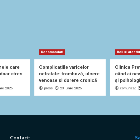
Recomandari
Boli si afecti
nele care
Complicațiile varicelor
Clinica Pre
 doar stres
netratate: tromboză, ulcere
când ai nev
venoase și durere cronică
și psiholog
nie 2026
press
23 iunie 2026
comunicat
Contact
:
S