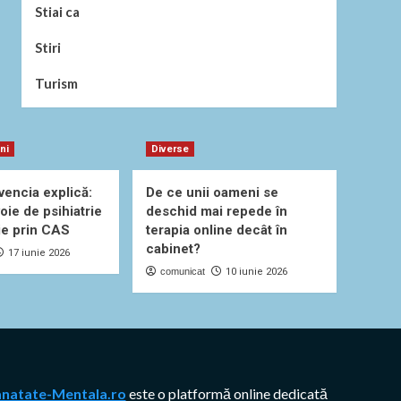
Stiai ca
Stiri
Turism
uni
Diverse
vencia explică:
De ce unii oameni se
oie de psihiatrie
deschid mai repede în
ie prin CAS
terapia online decât în
cabinet?
17 iunie 2026
comunicat
10 iunie 2026
anatate-Mentala.ro
este o platformă online dedicată