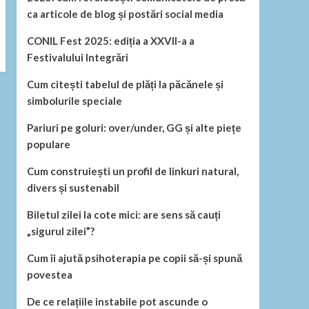
ca articole de blog și postări social media
CONIL Fest 2025: ediția a XXVII-a a
Festivalului Integrări
Cum citești tabelul de plăți la păcănele și
simbolurile speciale
Pariuri pe goluri: over/under, GG și alte piețe
populare
Cum construiești un profil de linkuri natural,
divers și sustenabil
Biletul zilei la cote mici: are sens să cauți
„sigurul zilei”?
Cum îi ajută psihoterapia pe copii să-și spună
povestea
De ce relațiile instabile pot ascunde o