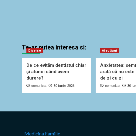
Te-ar putea interesa si:
Diverse
Afectiuni
De ce evităm dentistul chiar
Anxietatea: sem
și atunci când avem
arată că nu este
durere?
de zi cu zi
comunicat
30 iunie 2026
comunicat
30 iu
Medicina Familie