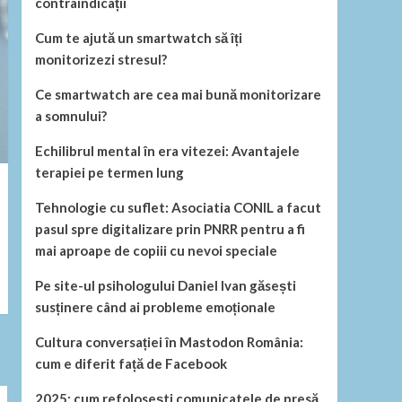
contraindicații
Cum te ajută un smartwatch să îți
monitorizezi stresul?
Ce smartwatch are cea mai bună monitorizare
a somnului?
Echilibrul mental în era vitezei: Avantajele
terapiei pe termen lung
Tehnologie cu suflet: Asociatia CONIL a facut
pasul spre digitalizare prin PNRR pentru a fi
mai aproape de copiii cu nevoi speciale
Pe site-ul psihologului Daniel Ivan găsești
susținere când ai probleme emoționale
Cultura conversației în Mastodon România:
cum e diferit față de Facebook
2025: cum refolosești comunicatele de presă