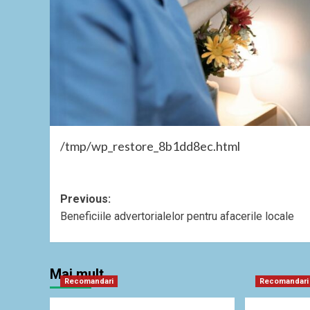
/tmp/wp_restore_8b1dd8ec.html
Post
Previous:
Beneficiile advertorialelor pentru afacerile locale
navigation
Mai mult
Recomandari
Recomandari