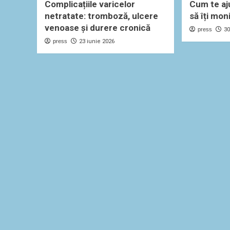
Complicațiile varicelor
Cum te aj
netratate: tromboză, ulcere
să îți mon
venoase și durere cronică
press
30
press
23 iunie 2026