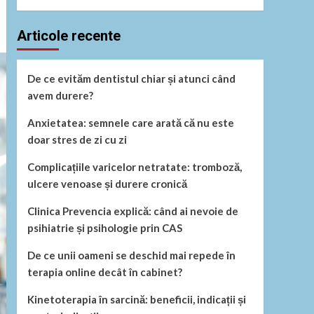
Articole recente
De ce evităm dentistul chiar și atunci când
avem durere?
Anxietatea: semnele care arată că nu este
doar stres de zi cu zi
Complicațiile varicelor netratate: tromboză,
ulcere venoase și durere cronică
Clinica Prevencia explică: când ai nevoie de
psihiatrie și psihologie prin CAS
De ce unii oameni se deschid mai repede în
terapia online decât în cabinet?
Kinetoterapia în sarcină: beneficii, indicații și