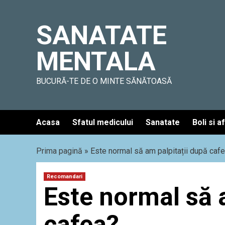
Skip
to
SANATATE
content
MENTALA
BUCURĂ-TE DE O MINTE SĂNĂTOASĂ
Acasa
Sfatul medicului
Sanatate
Boli si a
Prima pagină
»
Este normal să am palpitații după caf
Recomandari
Este normal să 
cafea?