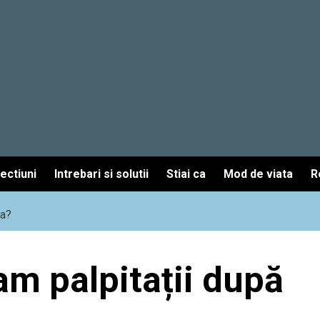
fectiuni
Intrebari si solutii
Stiai ca
Mod de viata
R
ea?
am palpitații după