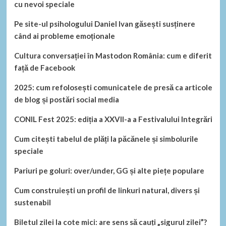
cu nevoi speciale
Pe site-ul psihologului Daniel Ivan găsești susținere
când ai probleme emoționale
Cultura conversației în Mastodon România: cum e diferit
față de Facebook
2025: cum refolosești comunicatele de presă ca articole
de blog și postări social media
CONIL Fest 2025: ediția a XXVII-a a Festivalului Integrări
Cum citești tabelul de plăți la păcănele și simbolurile
speciale
Pariuri pe goluri: over/under, GG și alte piețe populare
Cum construiești un profil de linkuri natural, divers și
sustenabil
Biletul zilei la cote mici: are sens să cauți „sigurul zilei”?