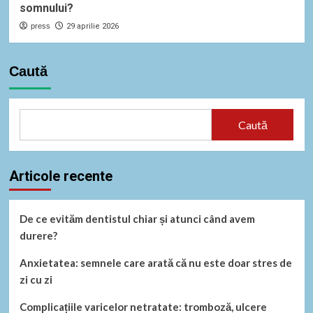
somnului?
press
29 aprilie 2026
Caută
Caută
Articole recente
De ce evităm dentistul chiar și atunci când avem
durere?
Anxietatea: semnele care arată că nu este doar stres de
zi cu zi
Complicațiile varicelor netratate: tromboză, ulcere