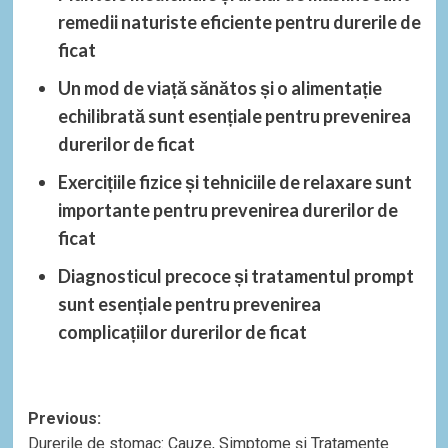
remedii naturiste eficiente pentru durerile de
ficat
Un mod de viață sănătos și o alimentație
echilibrată sunt esențiale pentru prevenirea
durerilor de ficat
Exercițiile fizice și tehniciile de relaxare sunt
importante pentru prevenirea durerilor de
ficat
Diagnosticul precoce și tratamentul prompt
sunt esențiale pentru prevenirea
complicațiilor durerilor de ficat
Post
Previous:
Durerile de stomac: Cauze, Simptome și Tratamente