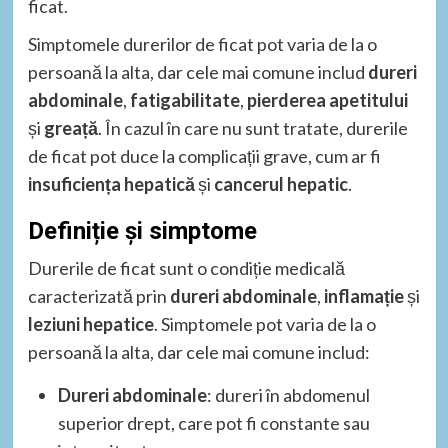
ficat.
Simptomele durerilor de ficat pot varia de la o
persoană la alta, dar cele mai comune includ
dureri
abdominale
,
fatigabilitate
,
pierderea apetitului
și
greață
. În cazul în care nu sunt tratate, durerile
de ficat pot duce la complicații grave, cum ar fi
insuficiența hepatică
și
cancerul hepatic
.
Definiție și simptome
Durerile de ficat sunt o condiție medicală
caracterizată prin
dureri abdominale
,
inflamație
și
leziuni hepatice
. Simptomele pot varia de la o
persoană la alta, dar cele mai comune includ:
Dureri abdominale
: dureri în abdomenul
superior drept, care pot fi constante sau