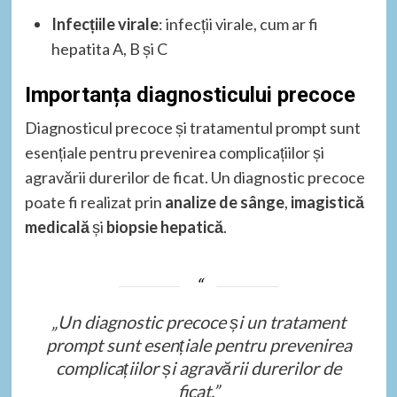
Infecțiile virale
: infecții virale, cum ar fi
hepatita A, B și C
Importanța diagnosticului precoce
Diagnosticul precoce și tratamentul prompt sunt
esențiale pentru prevenirea complicațiilor și
agravării durerilor de ficat. Un diagnostic precoce
poate fi realizat prin
analize de sânge
,
imagistică
medicală
și
biopsie hepatică
.
„Un diagnostic precoce și un tratament
prompt sunt esențiale pentru prevenirea
complicațiilor și agravării durerilor de
ficat.”