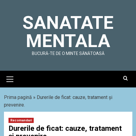
Skip
to
SANATATE
content
MENTALA
BUCURĂ-TE DE O MINTE SĂNĂTOASĂ
Primary
Menu
Prima pagină
»
Durerile de ficat: cauze, tratament și
prevenire.
Recomandari
Durerile de ficat: cauze, tratament