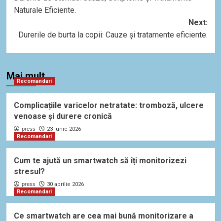
navigation
Naturale Eficiente.
Next:
Durerile de burta la copii: Cauze și tratamente eficiente.
Mai mult
Recomandari
Complicațiile varicelor netratate: tromboză, ulcere
venoase și durere cronică
press
23 iunie 2026
Recomandari
Cum te ajută un smartwatch să îți monitorizezi
stresul?
press
30 aprilie 2026
Recomandari
Ce smartwatch are cea mai bună monitorizare a