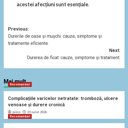
acestei afecțiuni sunt esențiale
.
Post
Previous:
Durerile de oase și mușchi: cauze, simptome și
navigation
tratamente eficiente.
Next:
Durerea de ficat: cauze, simptome și tratament.
Mai mult
Recomandari
Complicațiile varicelor netratate: tromboză, ulcere
venoase și durere cronică
press
23 iunie 2026
Recomandari