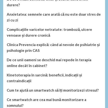
durere?
Anxietatea: semnele care arată că nu este doar stres de
zi cu zi
Complicațiile varicelor netratate: tromboză, ulcere
venoase și durere cronică
Clinica Prevencia explică: când ai nevoie de psihiatrie și
psihologie prin CAS
De ce unii oameni se deschid mai repede în terapia
online decât în cabinet?
Kinetoterapia în sarcină: beneficii, indicații și
contraindicații
Cum te ajută un smartwatch să îți monitorizezi stresul?
Ce smartwatch are cea mai bună monitorizare a
somnului?