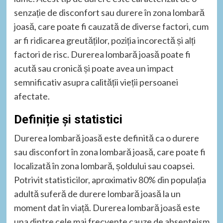
senzație de disconfort sau durere în zona lombară
joasă, care poate fi cauzată de diverse factori, cum
ar fi ridicarea greutăților, poziția incorectă și alți
factori de risc. Durerea lombară joasă poate fi
acută sau cronică și poate avea un impact
semnificativ asupra calității vieții persoanei
afectate.
Definiție și statistici
Durerea lombară joasă este definită ca o durere
sau disconfort în zona lombară joasă, care poate fi
localizată în zona lombară, șoldului sau coapsei.
Potrivit statisticilor, aproximativ 80% din populația
adultă suferă de durere lombară joasă la un
moment dat în viață. Durerea lombară joasă este
una dintre cele mai frecvente cauze de absenteism