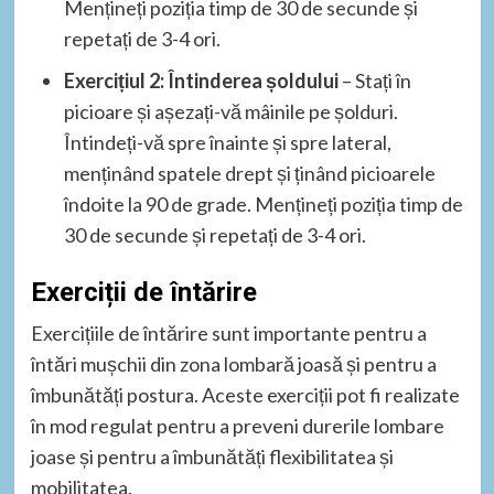
Mențineți poziția timp de 30 de secunde și
repetați de 3-4 ori.
Exercițiul 2: Întinderea șoldului
– Stați în
picioare și așezați-vă mâinile pe șolduri.
Întindeți-vă spre înainte și spre lateral,
menținând spatele drept și ținând picioarele
îndoite la 90 de grade. Mențineți poziția timp de
30 de secunde și repetați de 3-4 ori.
Exerciții de întărire
Exercițiile de întărire sunt importante pentru a
întări mușchii din zona lombară joasă și pentru a
îmbunătăți postura. Aceste exerciții pot fi realizate
în mod regulat pentru a preveni durerile lombare
joase și pentru a îmbunătăți flexibilitatea și
mobilitatea.