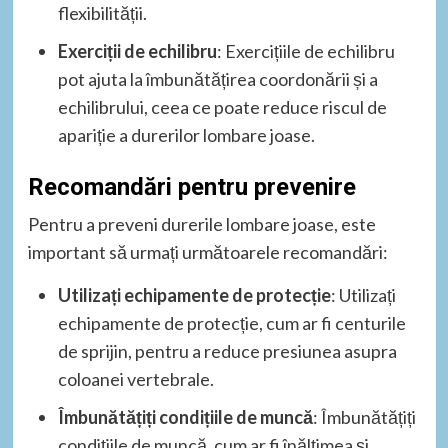
flexibilității.
Exerciții de echilibru
: Exercițiile de echilibru
pot ajuta la îmbunătățirea coordonării și a
echilibrului, ceea ce poate reduce riscul de
apariție a durerilor lombare joase.
Recomandări pentru prevenire
Pentru a preveni durerile lombare joase, este
important să urmați următoarele recomandări:
Utilizați echipamente de protecție
: Utilizați
echipamente de protecție, cum ar fi centurile
de sprijin, pentru a reduce presiunea asupra
coloanei vertebrale.
Îmbunătățiți condițiile de muncă
: Îmbunătățiți
condițiile de muncă, cum ar fi înălțimea și