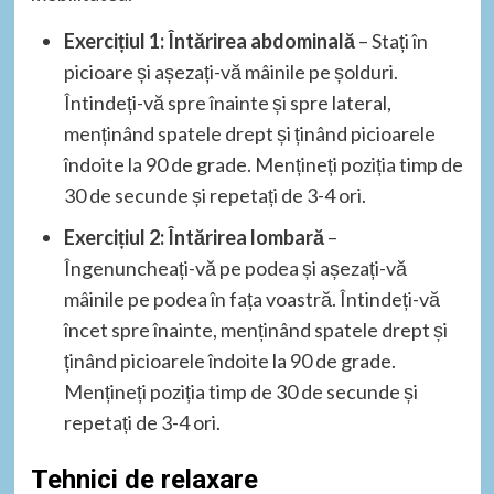
Exercițiul 1: Întărirea abdominală
– Stați în
picioare și așezați-vă mâinile pe șolduri.
Întindeți-vă spre înainte și spre lateral,
menținând spatele drept și ținând picioarele
îndoite la 90 de grade. Mențineți poziția timp de
30 de secunde și repetați de 3-4 ori.
Exercițiul 2: Întărirea lombară
–
Îngenuncheați-vă pe podea și așezați-vă
mâinile pe podea în fața voastră. Întindeți-vă
încet spre înainte, menținând spatele drept și
ținând picioarele îndoite la 90 de grade.
Mențineți poziția timp de 30 de secunde și
repetați de 3-4 ori.
Tehnici de relaxare