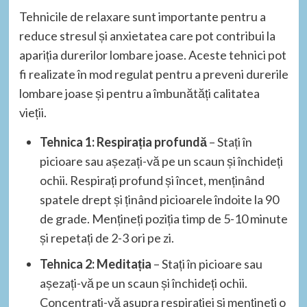
Tehnicile de relaxare sunt importante pentru a
reduce stresul și anxietatea care pot contribui la
apariția durerilor lombare joase. Aceste tehnici pot
fi realizate în mod regulat pentru a preveni durerile
lombare joase și pentru a îmbunătăți calitatea
vieții.
Tehnica 1: Respirația profundă
– Stați în
picioare sau așezați-vă pe un scaun și închideți
ochii. Respirați profund și încet, menținând
spatele drept și ținând picioarele îndoite la 90
de grade. Mențineți poziția timp de 5-10 minute
și repetați de 2-3 ori pe zi.
Tehnica 2: Meditația
– Stați în picioare sau
așezați-vă pe un scaun și închideți ochii.
Concentrați-vă asupra respirației și mențineți o