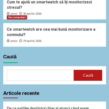
Cum te ajută un smartwatch să îți monitorizezi
stresul?
press
30 aprilie 2026
Recomandari
Ce smartwatch are cea mai bună monitorizare a
somnului?
press
29 aprilie 2026
Caută
Caută
Articole recente
De ce evităm dentistul chiar și atunci când avem