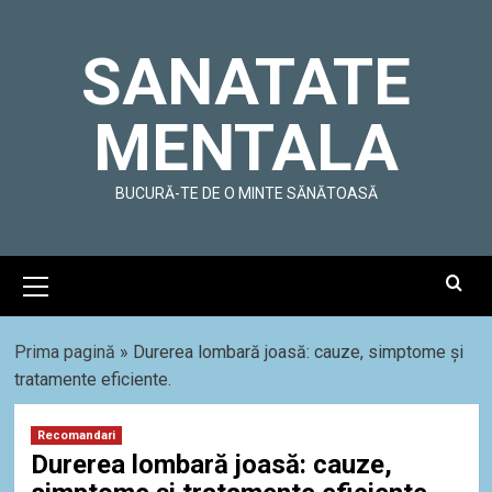
Skip
to
SANATATE
content
MENTALA
BUCURĂ-TE DE O MINTE SĂNĂTOASĂ
Primary
Menu
Prima pagină
»
Durerea lombară joasă: cauze, simptome și
tratamente eficiente.
Recomandari
Durerea lombară joasă: cauze,