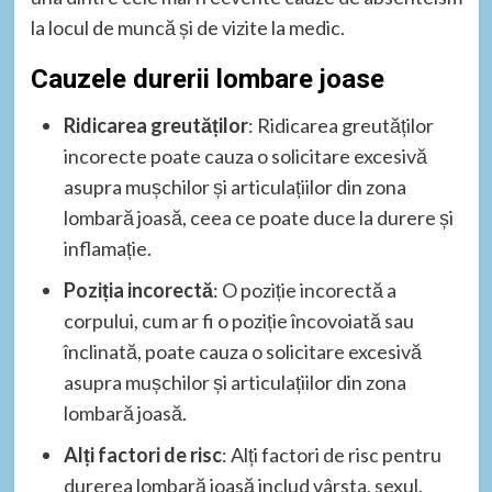
la locul de muncă și de vizite la medic.
Cauzele durerii lombare joase
Ridicarea greutăților
: Ridicarea greutăților
incorecte poate cauza o solicitare excesivă
asupra mușchilor și articulațiilor din zona
lombară joasă, ceea ce poate duce la durere și
inflamație.
Poziția incorectă
: O poziție incorectă a
corpului, cum ar fi o poziție încovoiată sau
înclinată, poate cauza o solicitare excesivă
asupra mușchilor și articulațiilor din zona
lombară joasă.
Alți factori de risc
: Alți factori de risc pentru
durerea lombară joasă includ vârsta, sexul,