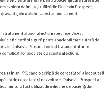
uție eficientă și sigură pentru pacienții care suferă de
om explora definiția și utilizările Dulsevia Prospect,
e și avantajele utilizării acestui medicament.
în tratamentul unor afecțiuni specifice. Acest
uție eficientă și sigură pentru pacienții care suferă de
izări ale Dulsevia Prospect includ tratamentul unor
 complicațiilor asociate cu aceste afecțiuni.
ea sa în anii 90, când o echipă de cercetători a început să
upă ani de cercetare și dezvoltare, Dulsevia Prospect a
icamentul a fost utilizat de milioane de pacienți din