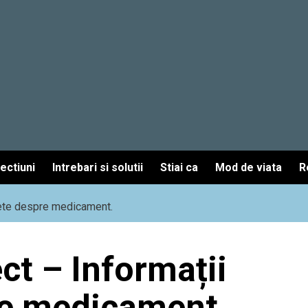
fectiuni
Intrebari si solutii
Stiai ca
Mod de viata
R
lete despre medicament.
ct – Informații
e medicament.