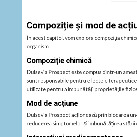
Compoziție și mod de acți
În acest capitol, vom explora compoziția chimic
organism.
Compoziție chimică
Dulsevia Prospect este compus dintr-un amestec
sunt responsabile pentru efectele terapeutice 
utilizate pentru a îmbunătăți proprietățile fizi
Mod de acțiune
Dulsevia Prospect acționează prin blocarea un
reducerea simptomelor și îmbunătățirea stării d