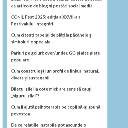
ca articole de blog și postări social media
CONIL Fest 2025: ediția a XXVII-a a
Festivalului Integrări
Cum citești tabelul de plăți la păcănele și
simbolurile speciale
Pariuri pe goluri: over/under, GG și alte piețe
populare
Cum construiești un profil de linkuri natural,
divers și sustenabil
Biletul zilei la cote mici: are sens să cauți
„sigurul zilei”?
Cum îi ajută psihoterapia pe copii să-și spună
povestea
De ce relațiile instabile pot ascunde o