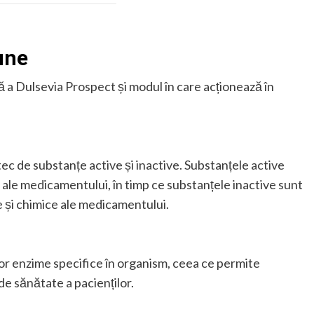
une
ă a Dulsevia Prospect și modul în care acționează în
 de substanțe active și inactive. Substanțele active
ale medicamentului, în timp ce substanțele inactive sunt
ce și chimice ale medicamentului.
or enzime specifice în organism, ceea ce permite
e sănătate a pacienților.