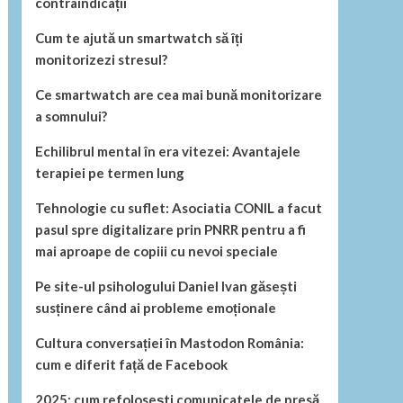
contraindicații
Cum te ajută un smartwatch să îți
monitorizezi stresul?
Ce smartwatch are cea mai bună monitorizare
a somnului?
Echilibrul mental în era vitezei: Avantajele
terapiei pe termen lung
Tehnologie cu suflet: Asociatia CONIL a facut
pasul spre digitalizare prin PNRR pentru a fi
mai aproape de copiii cu nevoi speciale
Pe site-ul psihologului Daniel Ivan găsești
susținere când ai probleme emoționale
Cultura conversației în Mastodon România:
cum e diferit față de Facebook
2025: cum refolosești comunicatele de presă