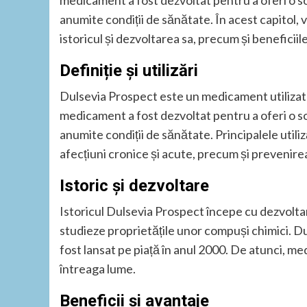
medicament a fost dezvoltat pentru a oferi o sol
anumite condiții de sănătate. În acest capitol, v
istoricul și dezvoltarea sa, precum și beneficiil
Definiție și utilizări
Dulsevia Prospect este un medicament utilizat 
medicament a fost dezvoltat pentru a oferi o sol
anumite condiții de sănătate. Principalele util
afecțiuni cronice și acute, precum și prevenirea
Istoric și dezvoltare
Istoricul Dulsevia Prospect începe cu dezvoltar
studieze proprietățile unor compuși chimici. D
fost lansat pe piață în anul 2000. De atunci, med
întreaga lume.
Beneficii și avantaje