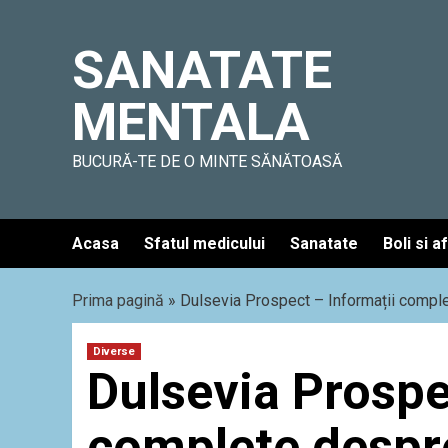
Skip
to
SANATATE
content
MENTALA
BUCURĂ-TE DE O MINTE SĂNĂTOASĂ
Acasa
Sfatul medicului
Sanatate
Boli si a
Prima pagină
»
Dulsevia Prospect – Informații comp
Diverse
Dulsevia Prospe
complete despr