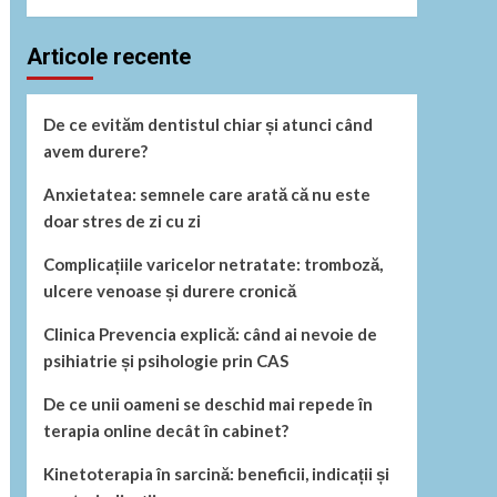
Articole recente
De ce evităm dentistul chiar și atunci când
avem durere?
Anxietatea: semnele care arată că nu este
doar stres de zi cu zi
Complicațiile varicelor netratate: tromboză,
ulcere venoase și durere cronică
Clinica Prevencia explică: când ai nevoie de
psihiatrie și psihologie prin CAS
De ce unii oameni se deschid mai repede în
terapia online decât în cabinet?
Kinetoterapia în sarcină: beneficii, indicații și