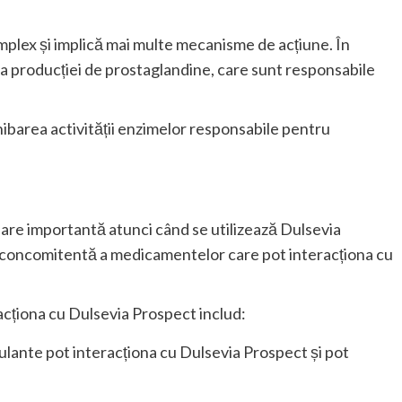
plex și implică mai multe mecanisme de acțiune. În
a producției de prostaglandine, care sunt responsabile
hibarea activității enzimelor responsabile pentru
re importantă atunci când se utilizează Dulsevia
a concomitentă a medicamentelor care pot interacționa cu
cționa cu Dulsevia Prospect includ:
lante pot interacționa cu Dulsevia Prospect și pot