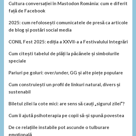
Cultura conversației în Mastodon România: cum e diferit
față de Facebook
2025: cum refolosești comunicatele de presă ca articole
de blog și postări social media
CONIL Fest 2025: ediția a XXVII-a a Festivalului Integrări
Cum citești tabelul de plăți la păcănele și simbolurile
speciale
Pariuri pe goluri: over/under, GG și alte piețe populare
Cum construiești un profil de linkuri natural, divers și
sustenabil
Biletul zilei la cote mici: are sens să cauți „sigurul zilei”?
Cum îi ajută psihoterapia pe copii să-și spună povestea
De ce relațiile instabile pot ascunde o tulburare
emoțională