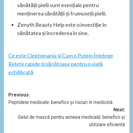
sănătății pielii sunt esențiale pentru
menținerea sănătății și frumuseții pielii.
Zenyth Beauty Help este o investiție în
sănătatea și încrederea în sine.
Ce este Cleptomania și Cum o Putem Înțelege
Rețete rapide și sănătoase pentru o viață
echilibrată
Post
Previous:
Peptidele medicale: beneficii și riscuri în medicină.
navigation
Next:
Gelul de mască pentru acneea medicală: beneficii și
utilizare eficientă