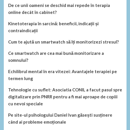
De ce unii oameni se deschid mai repede în terapia
online decât în cabinet?
Kinetoterapia în sarcină: beneficii, indicații și
contraindicații
Cum te ajută un smartwatch să îți monitorizezi stresul?
Ce smartwatch are cea mai bună monitorizare a
somnului?
Echilibrul mental în era vitezei: Avantajele terapiei pe
termen lung
Tehnologie cu suflet: Asociatia CONIL a facut pasul spre
digitalizare prin PNRR pentru a fi mai aproape de copiii
cu nevoi speciale
Pe site-ul psihologului Daniel Ivan găsești susținere
când ai probleme emoționale