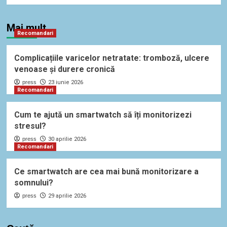
Mai mult
Recomandari
Complicațiile varicelor netratate: tromboză, ulcere
venoase și durere cronică
press
23 iunie 2026
Recomandari
Cum te ajută un smartwatch să îți monitorizezi
stresul?
press
30 aprilie 2026
Recomandari
Ce smartwatch are cea mai bună monitorizare a
somnului?
press
29 aprilie 2026