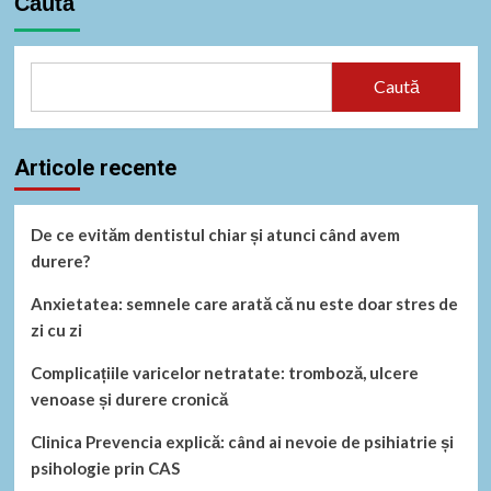
Caută
Caută
Articole recente
De ce evităm dentistul chiar și atunci când avem
durere?
Anxietatea: semnele care arată că nu este doar stres de
zi cu zi
Complicațiile varicelor netratate: tromboză, ulcere
venoase și durere cronică
Clinica Prevencia explică: când ai nevoie de psihiatrie și
psihologie prin CAS