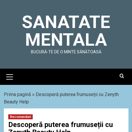
Skip
to
SANATATE
content
MENTALA
BUCURĂ-TE DE O MINTE SĂNĂTOASĂ
Primary
Menu
Prima pagină
»
Descoperă puterea frumuseții cu Zenyth
Beauty Help
Recomandari
Descoperă puterea frumuseții cu