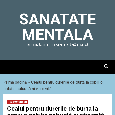
Skip
to
SANATATE
content
MENTALA
BUCURĂ-TE DE O MINTE SĂNĂTOASĂ
Primary
Menu
Prima pagină
»
Ceaiul pentru durerile de burta la copii: o
soluție naturală și eficientă.
Recomandari
Ceaiul pentru durerile de burta la