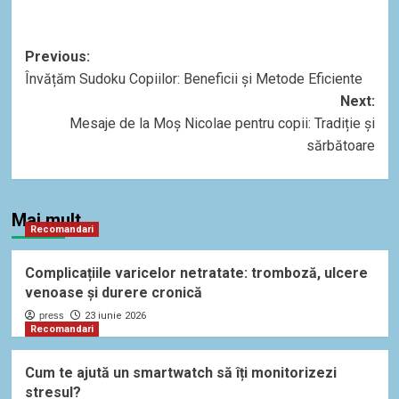
Post
Previous:
Învățăm Sudoku Copiilor: Beneficii și Metode Eficiente
navigation
Next:
Mesaje de la Moș Nicolae pentru copii: Tradiție și
sărbătoare
Mai mult
Recomandari
Complicațiile varicelor netratate: tromboză, ulcere
venoase și durere cronică
press
23 iunie 2026
Recomandari
Cum te ajută un smartwatch să îți monitorizezi
stresul?