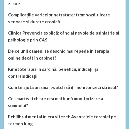
zi cu zi
Complicațiile varicelor netratate: tromboză, ulcere
venoase și durere cronică
Clinica Prevencia explică: când ai nevoie de psihiatrie și
psihologie prin CAS
De ce unii oameni se deschid mai repede în terapia
online decât în cabinet?
Kinetoterapia în sarcină: beneficii, indicații și
contraindicații
Cum te ajută un smartwatch să îți monitorizezi stresul?
Ce smartwatch are cea mai bună monitorizare a
somnului?
Echilibrul mental în era vitezei: Avantajele terapiei pe
termen lung