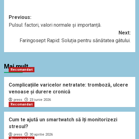
Post
Previous:
Pulsul: factori, valori normale și importanță.
navigation
Next:
Faringosept Rapid: Soluția pentru sănătatea gâtului.
Mai mult
Recomandari
Complicațiile varicelor netratate: tromboză, ulcere
venoase și durere cronică
press
23 iunie 2026
Recomandari
Cum te ajută un smartwatch să îți monitorizezi
stresul?
press
30 aprilie 2026