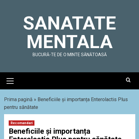
Skip
to
SANATATE
content
MENTALA
BUCURĂ-TE DE O MINTE SĂNĂTOASĂ
Primary
Menu
Prima pagină
»
Beneficiile și importanța Enterolactis Plus
pentru sănătate
Recomandari
Beneficiile și importanța