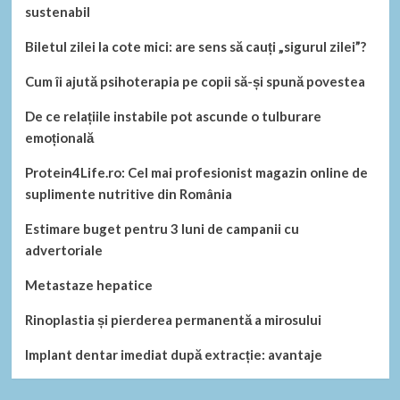
sustenabil
Biletul zilei la cote mici: are sens să cauți „sigurul zilei”?
Cum îi ajută psihoterapia pe copii să-și spună povestea
De ce relațiile instabile pot ascunde o tulburare
emoțională
Protein4Life.ro: Cel mai profesionist magazin online de
suplimente nutritive din România
Estimare buget pentru 3 luni de campanii cu
advertoriale
Metastaze hepatice
Rinoplastia și pierderea permanentă a mirosului
Implant dentar imediat după extracție: avantaje