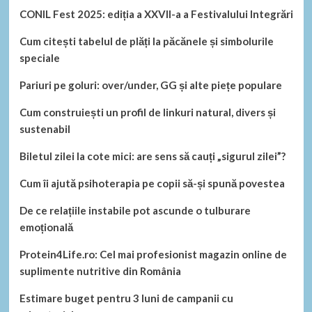
CONIL Fest 2025: ediția a XXVII-a a Festivalului Integrări
Cum citești tabelul de plăți la păcănele și simbolurile
speciale
Pariuri pe goluri: over/under, GG și alte piețe populare
Cum construiești un profil de linkuri natural, divers și
sustenabil
Biletul zilei la cote mici: are sens să cauți „sigurul zilei”?
Cum îi ajută psihoterapia pe copii să-și spună povestea
De ce relațiile instabile pot ascunde o tulburare
emoțională
Protein4Life.ro: Cel mai profesionist magazin online de
suplimente nutritive din România
Estimare buget pentru 3 luni de campanii cu