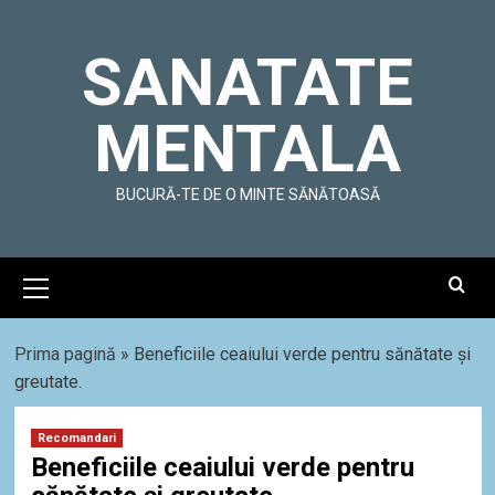
Skip
to
SANATATE
content
MENTALA
BUCURĂ-TE DE O MINTE SĂNĂTOASĂ
Primary
Menu
Prima pagină
»
Beneficiile ceaiului verde pentru sănătate și
greutate.
Recomandari
Beneficiile ceaiului verde pentru