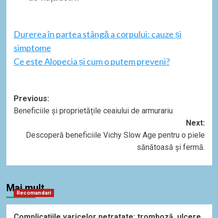
Durerea în partea stângă a corpului: cauze și
simptome
Ce este Alopecia și cum o putem preveni?
Post
Previous:
Beneficiile și proprietățile ceaiului de armurariu
navigation
Next:
Descoperă beneficiile Vichy Slow Age pentru o piele
sănătoasă și fermă.
Mai mult
Recomandari
Complicațiile varicelor netratate: tromboză, ulcere