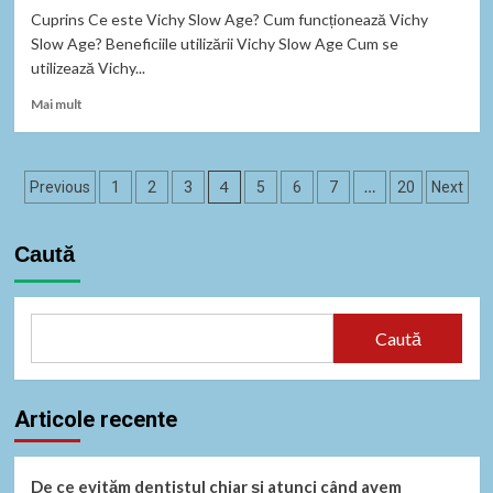
Cuprins Ce este Vichy Slow Age? Cum funcționează Vichy
Slow Age? Beneficiile utilizării Vichy Slow Age Cum se
utilizează Vichy...
Read
Mai mult
more
about
Descoperă
Paginație
beneficiile
4
…
Previous
1
2
3
5
6
7
20
Next
Vichy
articole
Slow
Age
Caută
pentru
o
piele
sănătoasă
Caută
și
fermă.
Articole recente
De ce evităm dentistul chiar și atunci când avem