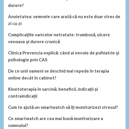
durere?
Anxietatea: semnele care arată că nu este doar stres de
zi cu zi
Complicațiile varicelor netratate: tromboză, ulcere
venoase și durere cronică
Clinica Prevencia explică: când ai nevoie de psihiatrie și
psihologie prin CAS
De ce unii oameni se deschid mai repede în terapia
online decât în cabinet?
Kinetoterapia în sarcină: beneficii, indicații și
contraindicații
Cum te ajută un smartwatch să îți monitorizezi stresul?
Ce smartwatch are cea mai bună monitorizare a
somnului?