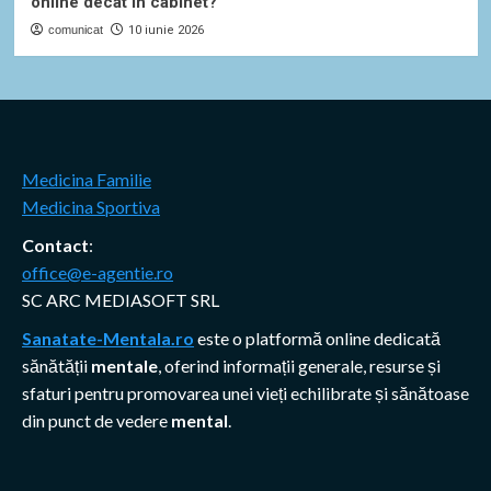
online decât în cabinet?
comunicat
10 iunie 2026
Medicina Familie
Medicina Sportiva
Contact
:
office@e-agentie.ro
SC ARC MEDIASOFT SRL
Sanatate-Mentala.ro
este o platformă online dedicată
sănătății
mentale
, oferind informații generale, resurse și
sfaturi pentru promovarea unei vieți echilibrate și sănătoase
din punct de vedere
mental
.