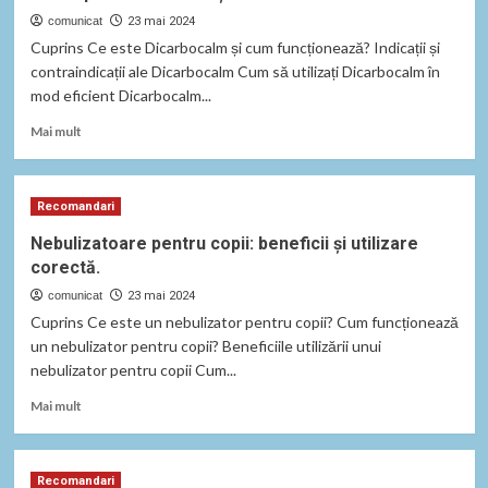
comunicat
23 mai 2024
Cuprins Ce este Dicarbocalm și cum funcționează? Indicații și
contraindicații ale Dicarbocalm Cum să utilizați Dicarbocalm în
mod eficient Dicarbocalm...
Read
Mai mult
more
about
Descoperă
Recomandari
beneficiile
și
Nebulizatoare pentru copii: beneficii și utilizare
riscurile
corectă.
Dicarbocalm.
comunicat
23 mai 2024
Cuprins Ce este un nebulizator pentru copii? Cum funcționează
un nebulizator pentru copii? Beneficiile utilizării unui
nebulizator pentru copii Cum...
Read
Mai mult
more
about
Nebulizatoare
Recomandari
pentru