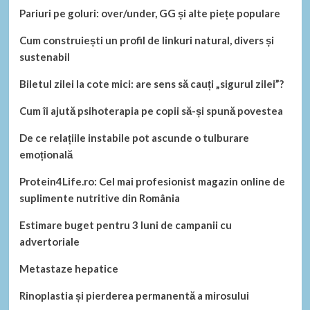
Pariuri pe goluri: over/under, GG și alte piețe populare
Cum construiești un profil de linkuri natural, divers și
sustenabil
Biletul zilei la cote mici: are sens să cauți „sigurul zilei”?
Cum îi ajută psihoterapia pe copii să-și spună povestea
De ce relațiile instabile pot ascunde o tulburare
emoțională
Protein4Life.ro: Cel mai profesionist magazin online de
suplimente nutritive din România
Estimare buget pentru 3 luni de campanii cu
advertoriale
Metastaze hepatice
Rinoplastia și pierderea permanentă a mirosului