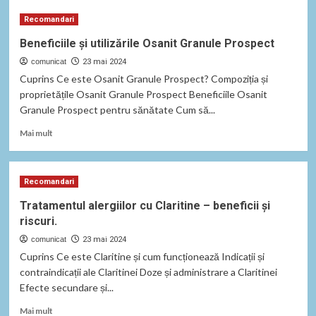
Pastilele
Recomandari
pentru
tuse
Beneficiile și utilizările Osanit Granule Prospect
seacă:
comunicat
beneficii
23 mai 2024
și
Cuprins Ce este Osanit Granule Prospect? Compoziția și
tipuri
proprietățile Osanit Granule Prospect Beneficiile Osanit
de
Granule Prospect pentru sănătate Cum să...
tratament
Read
Mai mult
more
about
Beneficiile
Recomandari
și
utilizările
Tratamentul alergiilor cu Claritine – beneficii și
Osanit
riscuri.
Granule
Prospect
comunicat
23 mai 2024
Cuprins Ce este Claritine și cum funcționează Indicații și
contraindicații ale Claritinei Doze și administrare a Claritinei
Efecte secundare și...
Read
Mai mult