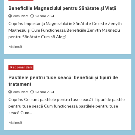
copii:
Beneficiile Magneziului pentru Sănătate și Viață
beneficii
comunicat
și
23 mai 2024
utilizare
Cuprins Importanța Magneziului în Sănătate Ce este Zenyth
corectă.
Magneziu și Cum Funcționează Beneficiile Zenyth Magneziu
pentru Sănătate Cum să Alegi...
Read
Mai mult
more
about
Beneficiile
Recomandari
Magneziului
pentru
Pastilele pentru tuse seacă: beneficii și tipuri de
Sănătate
tratament
și
Viață
comunicat
23 mai 2024
Cuprins Ce sunt pastilele pentru tuse seacă? Tipuri de pastile
pentru tuse seacă Cum funcționează pastilele pentru tuse
seacă Cum...
Read
Mai mult
more
about