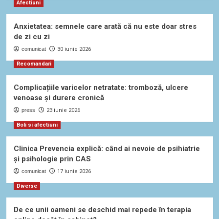
Afectiuni
Anxietatea: semnele care arată că nu este doar stres
de zi cu zi
comunicat
30 iunie 2026
Recomandari
Complicațiile varicelor netratate: tromboză, ulcere
venoase și durere cronică
press
23 iunie 2026
Boli si afectiuni
Clinica Prevencia explică: când ai nevoie de psihiatrie
și psihologie prin CAS
comunicat
17 iunie 2026
Diverse
De ce unii oameni se deschid mai repede în terapia