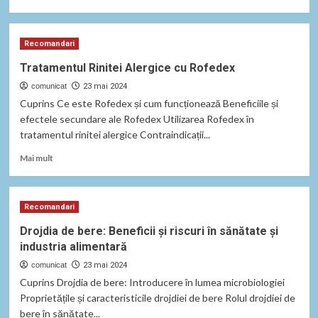
more
about
Tratamentul
Recomandari
alergiilor
cu
Tratamentul Rinitei Alergice cu Rofedex
Claritine
comunicat
–
23 mai 2024
beneficii
Cuprins Ce este Rofedex și cum funcționează Beneficiile și
și
efectele secundare ale Rofedex Utilizarea Rofedex în
riscuri.
tratamentul rinitei alergice Contraindicații...
Read
Mai mult
more
about
Tratamentul
Recomandari
Rinitei
Alergice
Drojdia de bere: Beneficii și riscuri în sănătate și
cu
industria alimentară
Rofedex
comunicat
23 mai 2024
Cuprins Drojdia de bere: Introducere în lumea microbiologiei
Proprietățile și caracteristicile drojdiei de bere Rolul drojdiei de
bere în sănătate...