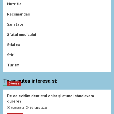
Nutritie
Recomandari
Sanatate
Sfatul medicului
Stiai ca
Stiri
Turism
Te-ar putea interesa si:
Diverse
De ce evităm dentistul chiar și atunci când avem
durere?
comunicat
30 iunie 2026