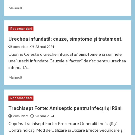
Read
Mai mult
more
about
Drojdia
Recomandari
de
bere:
Urechea infundată: cauze, simptome și tratament.
Beneficii
comunicat
și
23 mai 2024
riscuri
Cuprins Ce este o ureche infundată? Simptomele și semnele
în
unei urechi infundate Cauzele și factorii de risc pentru urechea
sănătate
infundată...
și
industria
Read
Mai mult
alimentară
more
about
Urechea
Recomandari
infundată:
cauze,
Trachisept Forte: Antiseptic pentru Infecții și Răni
simptome
comunicat
și
23 mai 2024
tratament.
Cuprins Trachisept Forte: Prezentare Generală Indicații și
Contraindicații Mod de Utilizare și Dozare Efecte Secundare și