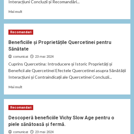
Interacțiuni Concluzii și Recomandări...
Read
Mai mult
more
about
Trachisept
Recomandari
Forte:
Antiseptic
Beneficiile și Proprietățile Quercetinei pentru
pentru
Sănătate
Infecții
și
comunicat
23 mai 2024
Răni
Cuprins Quercetina: Introducere și Istoric Proprietăți și
Beneficii ale Quercetinei Efectele Quercetinei asupra Sănătății
Interacțiuni și Contraindicații ale Quercetinei Concluzii...
Read
Mai mult
more
about
Beneficiile
Recomandari
și
Proprietățile
Descoperă beneficiile Vichy Slow Age pentru o
Quercetinei
piele sănătoasă și fermă.
pentru
Sănătate
comunicat
23 mai 2024