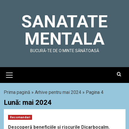
Skip
to
SANATATE
content
MENTALA
BUCURĂ-TE DE O MINTE SĂNĂTOASĂ
Primary
Menu
Prima pagină
»
Arhive pentru mai 2024
»
Pagina 4
Lună:
mai 2024
Recomandari
Descoperă beneficiile și riscurile Dicarbocalm.